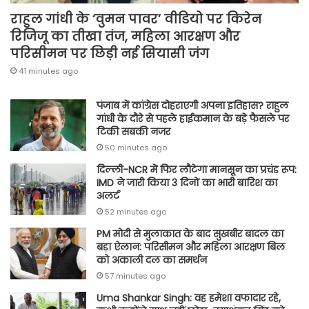
राहुल गांधी के ‘वुमन पावर’ वीडियो पर किरेन
रिजिजू का तीखा तंज, महिला आरक्षण और
परिसीमन पर छिड़ी नई सियासी जंग
41 minutes ago
पंजाब में कांग्रेस दोहराएगी अपना इतिहास? राहुल
गांधी के दौरे से पहले हाईकमान के बड़े फैसले पर
टिकी सबकी नजर
50 minutes ago
दिल्ली-NCR में फिर लौटेगा मानसून का प्रचंड रूप:
IMD ने जारी किया 3 दिनों का भारी बारिश का
अलर्ट
52 minutes ago
PM मोदी से मुलाकात के बाद सुखबीर बादल का
बड़ा ऐलान: परिसीमन और महिला आरक्षण बिल
को अकाली दल का समर्थन
57 minutes ago
Uma Shankar Singh: वह हमेशा वफादार रहे,