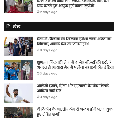
कभी उन्होंने साथ नहीं छोड़ा…उमाशंकर सिंह को
याद करते हुए भावुक हुईं बसपा सुप्रीमो
2 days ago
खेल
टेस्ट में श्रीलंका के खिलाफ हमेशा चला भारत का
सिक्का, आंकड़े देख उड़ जाएंगे होश
3 days ago
शुभमन गिल की सेना में 4 नेट बॉलर्स की एंट्री, 7
अगस्त से अभ्यास मैच में पसीना बहाएगी टीम इंडिया
3 days ago
आतंकी हमले, हिंसा और हड़तालों के बीच निखरे
आकिब नबी डार
4 days ago
टी दिलीप के भारतीय टीम से अलग होने पर भावुक
हुए रोहित शर्मा