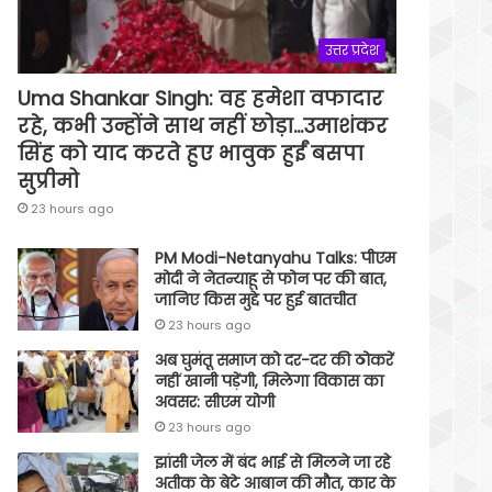
उत्तर प्रदेश
Uma Shankar Singh: वह हमेशा वफादार
रहे, कभी उन्होंने साथ नहीं छोड़ा…उमाशंकर
सिंह को याद करते हुए भावुक हुईं बसपा
सुप्रीमो
23 hours ago
PM Modi-Netanyahu Talks: पीएम
मोदी ने नेतन्याहू से फोन पर की बात,
जानिए किस मुद्दे पर हुई बातचीत
23 hours ago
अब घुमंतू समाज को दर-दर की ठोकरें
नहीं खानी पड़ेंगी, मिलेगा विकास का
अवसर: सीएम योगी
23 hours ago
झांसी जेल में बंद भाई से मिलने जा रहे
अतीक के बेटे आबान की मौत, कार के