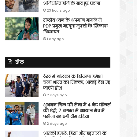
अनियंत्रित होने के बाद हुई घटना
23 hours ago
राष्ट्रीय ध्वज के अपमान मामले में
PDP प्रमुख महबूबा मुफ्ती के खिलाफ
शिकायत
1 day ago
खेल
टेस्ट में श्रीलंका के खिलाफ हमेशा
चला भारत का सिक्का, आंकड़े देख उड़
जाएंगे होश
2 days ago
शुभमन गिल की सेना में 4 नेट बॉलर्स
की एंट्री, 7 अगस्त से अभ्यास मैच में
पसीना बहाएगी टीम इंडिया
2 days ago
आतंकी हमले, हिंसा और हड़तालों के