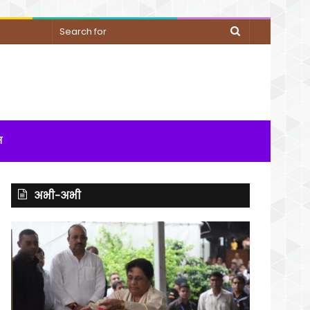
Search
for
म
अभी-अभी