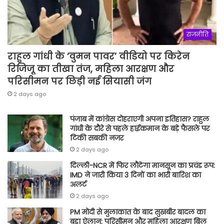
राजनीति
राहुल गांधी के ‘वुमन पावर’ वीडियो पर किरेन
रिजिजू का तीखा तंज, महिला आरक्षण और
परिसीमन पर छिड़ी नई सियासी जंग
2 days ago
पंजाब में कांग्रेस दोहराएगी अपना इतिहास? राहुल
गांधी के दौरे से पहले हाईकमान के बड़े फैसले पर
टिकी सबकी नजर
2 days ago
दिल्ली-NCR में फिर लौटेगा मानसून का प्रचंड रूप:
IMD ने जारी किया 3 दिनों का भारी बारिश का
अलर्ट
2 days ago
PM मोदी से मुलाकात के बाद सुखबीर बादल का
बड़ा ऐलान: परिसीमन और महिला आरक्षण बिल