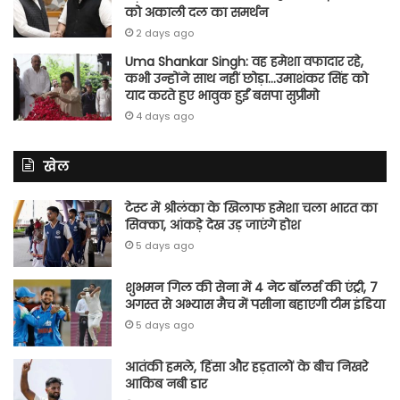
को अकाली दल का समर्थन
2 days ago
Uma Shankar Singh: वह हमेशा वफादार रहे,
कभी उन्होंने साथ नहीं छोड़ा…उमाशंकर सिंह को
याद करते हुए भावुक हुईं बसपा सुप्रीमो
4 days ago
खेल
टेस्ट में श्रीलंका के खिलाफ हमेशा चला भारत का
सिक्का, आंकड़े देख उड़ जाएंगे होश
5 days ago
शुभमन गिल की सेना में 4 नेट बॉलर्स की एंट्री, 7
अगस्त से अभ्यास मैच में पसीना बहाएगी टीम इंडिया
5 days ago
आतंकी हमले, हिंसा और हड़तालों के बीच निखरे
आकिब नबी डार