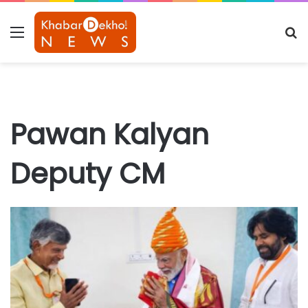
Menu
S
fo
Pawan Kalyan
Deputy CM