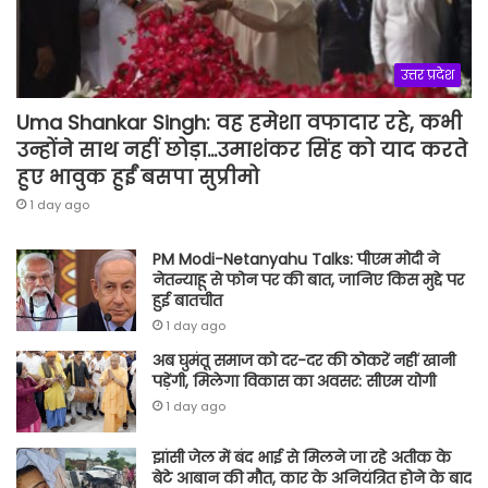
उत्तर प्रदेश
Uma Shankar Singh: वह हमेशा वफादार रहे, कभी
उन्होंने साथ नहीं छोड़ा…उमाशंकर सिंह को याद करते
हुए भावुक हुईं बसपा सुप्रीमो
1 day ago
PM Modi-Netanyahu Talks: पीएम मोदी ने
नेतन्याहू से फोन पर की बात, जानिए किस मुद्दे पर
हुई बातचीत
1 day ago
अब घुमंतू समाज को दर-दर की ठोकरें नहीं खानी
पड़ेंगी, मिलेगा विकास का अवसर: सीएम योगी
1 day ago
झांसी जेल में बंद भाई से मिलने जा रहे अतीक के
बेटे आबान की मौत, कार के अनियंत्रित होने के बाद