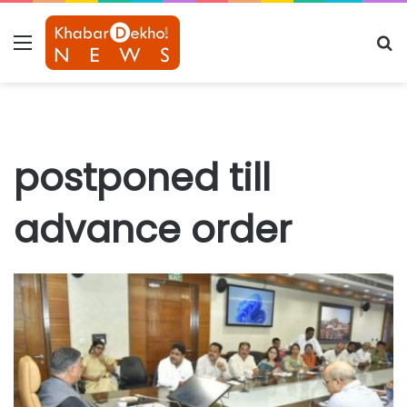
Menu
S
fo
postponed till
advance order