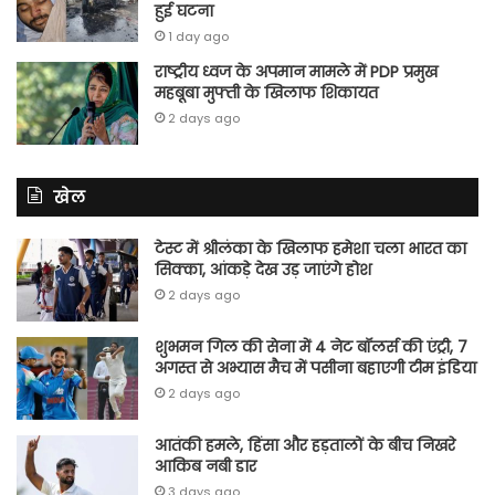
हुई घटना
1 day ago
राष्ट्रीय ध्वज के अपमान मामले में PDP प्रमुख
महबूबा मुफ्ती के खिलाफ शिकायत
2 days ago
खेल
टेस्ट में श्रीलंका के खिलाफ हमेशा चला भारत का
सिक्का, आंकड़े देख उड़ जाएंगे होश
2 days ago
शुभमन गिल की सेना में 4 नेट बॉलर्स की एंट्री, 7
अगस्त से अभ्यास मैच में पसीना बहाएगी टीम इंडिया
2 days ago
आतंकी हमले, हिंसा और हड़तालों के बीच निखरे
आकिब नबी डार
3 days ago