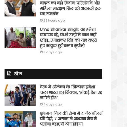
बादल का बड़ा ऐलान: परिसीमन और
महिला आरक्षण बिल को अकाली दल
का समर्थन
23 hours ago
Uma Shankar Singh: वह हमेशा
वफादार रहे, कभी उन्होंने साथ नहीं
छोड़ा…उमाशंकर सिंह को याद करते
हुए भावुक हुईं बसपा सुप्रीमो
3 days ago
खेल
टेस्ट में श्रीलंका के खिलाफ हमेशा
चला भारत का सिक्का, आंकड़े देख उड़
जाएंगे होश
4 days ago
शुभमन गिल की सेना में 4 नेट बॉलर्स
की एंट्री, 7 अगस्त से अभ्यास मैच में
पसीना बहाएगी टीम इंडिया