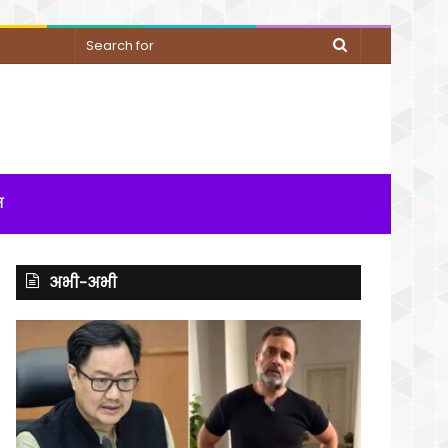
Search
for
म
अभी-अभी