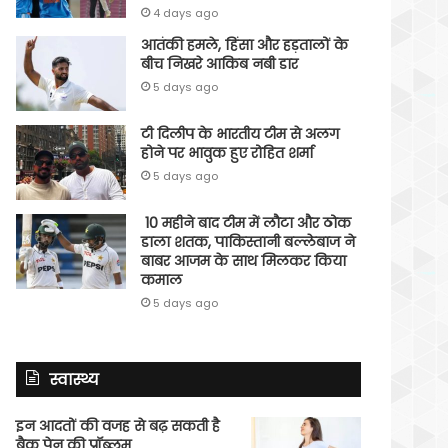
4 days ago
आतंकी हमले, हिंसा और हड़तालों के
बीच निखरे आकिब नबी डार
5 days ago
टी दिलीप के भारतीय टीम से अलग
होने पर भावुक हुए रोहित शर्मा
5 days ago
10 महीने बाद टीम में लौटा और ठोक
डाला शतक, पाकिस्तानी बल्लेबाज ने
बाबर आजम के साथ मिलकर किया
कमाल
5 days ago
स्वास्थ्य
इन आदतों की वजह से बढ़ सकती है
बैक पेन की प्रॉब्लम