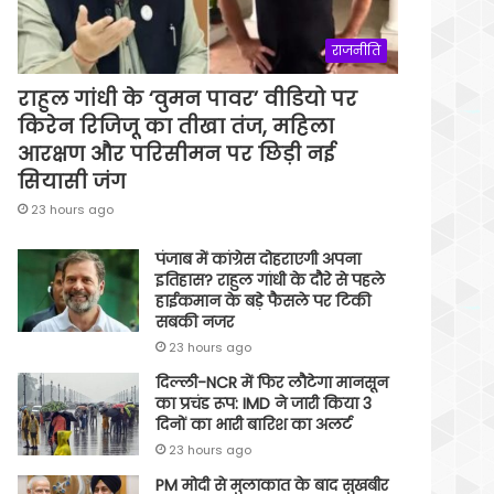
राजनीति
राहुल गांधी के ‘वुमन पावर’ वीडियो पर
किरेन रिजिजू का तीखा तंज, महिला
आरक्षण और परिसीमन पर छिड़ी नई
सियासी जंग
23 hours ago
पंजाब में कांग्रेस दोहराएगी अपना
इतिहास? राहुल गांधी के दौरे से पहले
हाईकमान के बड़े फैसले पर टिकी
सबकी नजर
23 hours ago
दिल्ली-NCR में फिर लौटेगा मानसून
का प्रचंड रूप: IMD ने जारी किया 3
दिनों का भारी बारिश का अलर्ट
23 hours ago
PM मोदी से मुलाकात के बाद सुखबीर