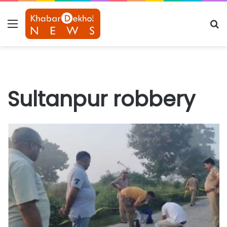
Menu
S
fo
Sultanpur robbery