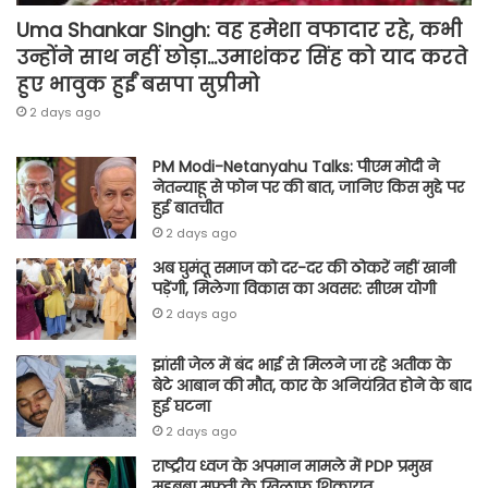
Uma Shankar Singh: वह हमेशा वफादार रहे, कभी
उन्होंने साथ नहीं छोड़ा…उमाशंकर सिंह को याद करते
हुए भावुक हुईं बसपा सुप्रीमो
2 days ago
PM Modi-Netanyahu Talks: पीएम मोदी ने
नेतन्याहू से फोन पर की बात, जानिए किस मुद्दे पर
हुई बातचीत
2 days ago
अब घुमंतू समाज को दर-दर की ठोकरें नहीं खानी
पड़ेंगी, मिलेगा विकास का अवसर: सीएम योगी
2 days ago
झांसी जेल में बंद भाई से मिलने जा रहे अतीक के
बेटे आबान की मौत, कार के अनियंत्रित होने के बाद
हुई घटना
2 days ago
राष्ट्रीय ध्वज के अपमान मामले में PDP प्रमुख
महबूबा मुफ्ती के खिलाफ शिकायत