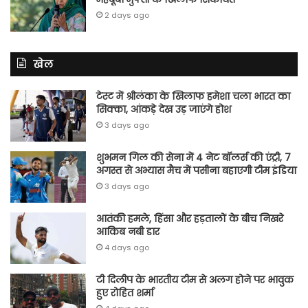
2 days ago
खेल
टेस्ट में श्रीलंका के खिलाफ हमेशा चला भारत का
सिक्का, आंकड़े देख उड़ जाएंगे होश
3 days ago
शुभमन गिल की सेना में 4 नेट बॉलर्स की एंट्री, 7
अगस्त से अभ्यास मैच में पसीना बहाएगी टीम इंडिया
3 days ago
आतंकी हमले, हिंसा और हड़तालों के बीच निखरे
आकिब नबी डार
4 days ago
टी दिलीप के भारतीय टीम से अलग होने पर भावुक
हुए रोहित शर्मा