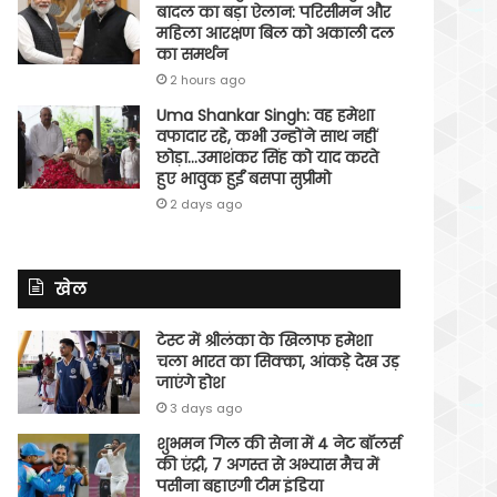
बादल का बड़ा ऐलान: परिसीमन और
महिला आरक्षण बिल को अकाली दल
का समर्थन
2 hours ago
Uma Shankar Singh: वह हमेशा
वफादार रहे, कभी उन्होंने साथ नहीं
छोड़ा…उमाशंकर सिंह को याद करते
हुए भावुक हुईं बसपा सुप्रीमो
2 days ago
खेल
टेस्ट में श्रीलंका के खिलाफ हमेशा
चला भारत का सिक्का, आंकड़े देख उड़
जाएंगे होश
3 days ago
शुभमन गिल की सेना में 4 नेट बॉलर्स
की एंट्री, 7 अगस्त से अभ्यास मैच में
पसीना बहाएगी टीम इंडिया