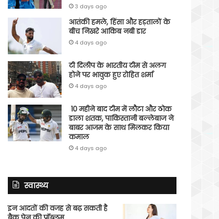
3 days ago
आतंकी हमले, हिंसा और हड़तालों के
बीच निखरे आकिब नबी डार
4 days ago
टी दिलीप के भारतीय टीम से अलग
होने पर भावुक हुए रोहित शर्मा
4 days ago
10 महीने बाद टीम में लौटा और ठोक
डाला शतक, पाकिस्तानी बल्लेबाज ने
बाबर आजम के साथ मिलकर किया
कमाल
4 days ago
स्वास्थ्य
इन आदतों की वजह से बढ़ सकती है
बैक पेन की प्रॉब्लम