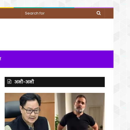
Search
for
म
अभी-अभी