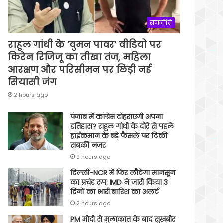
राजनीति
राहुल गांधी के ‘वुमन पावर’ वीडियो पर
किरेन रिजिजू का तीखा तंज, महिला
आरक्षण और परिसीमन पर छिड़ी नई
सियासी जंग
2 hours ago
पंजाब में कांग्रेस दोहराएगी अपना
इतिहास? राहुल गांधी के दौरे से पहले
हाईकमान के बड़े फैसले पर टिकी
सबकी नजर
2 hours ago
दिल्ली-NCR में फिर लौटेगा मानसून
का प्रचंड रूप: IMD ने जारी किया 3
दिनों का भारी बारिश का अलर्ट
2 hours ago
PM मोदी से मुलाकात के बाद सुखबीर