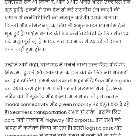
एक्सप्रेस ट्रेनें भी मिली हैं, आज 3 और अमृत भारत एक्सप्रेस ट्रेनें
शुरू हुई हैं। इनमें से एक ट्रेन तो मेरे संसदीय क्षेत्र काशी की
बंगाल से कनेक्टिविटी को मजबूत करेगी। इसके अलावा
दिल्ली और तमिलनाडु के लिए भी अमृत भारत एक्सप्रेस ट्रेनें
शुरू हुई हैं। पश्चिम बंगाल की रेल कनेक्टिविटी के लिए बीते 24
घंटे अभूतपूर्व रहे हैं। शायद गत 100 साल में 24 घंटे में इतना
काम नहीं हुआ होगा।
उन्होंने आगे कहा, बालागढ़ में बनने वाला एक्सटेंडेड पोर्ट गेट
सिस्टम… हुगली और आसपास के इलाकों के लिए नए अवसरों
का द्वार खोलेगा। इससे कोलकाता शहर में ट्रैफिक और logistic
का दबाव कम होगा। गंगा जी पर जो जलमार्ग बना है, उसके
जरिए कार्गो मूवमेंट और बढ़ेगा। आज भारत में हम multi-
modal connectivity और green mobility पर बहुत बल दे रहे
हैं। Seamless transportation संभव हो सके… इसके लिए
port, नदी जलमार्ग, highway और airports… इन सभी को
आपस में कनेक्ट किया जा रहा है। इससे logistic cost और
transportation में लगने वाले समय में कमी भी आ रही है।