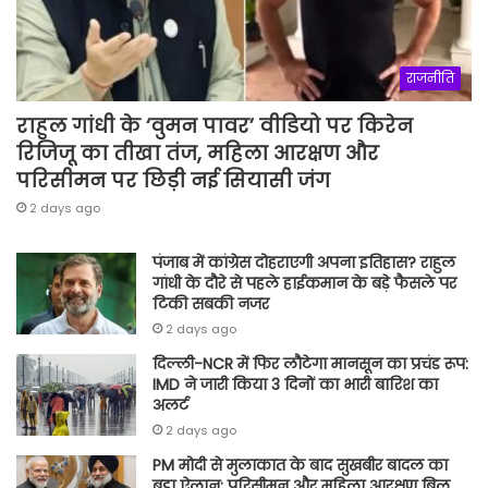
राजनीति
राहुल गांधी के ‘वुमन पावर’ वीडियो पर किरेन
रिजिजू का तीखा तंज, महिला आरक्षण और
परिसीमन पर छिड़ी नई सियासी जंग
2 days ago
पंजाब में कांग्रेस दोहराएगी अपना इतिहास? राहुल
गांधी के दौरे से पहले हाईकमान के बड़े फैसले पर
टिकी सबकी नजर
2 days ago
दिल्ली-NCR में फिर लौटेगा मानसून का प्रचंड रूप:
IMD ने जारी किया 3 दिनों का भारी बारिश का
अलर्ट
2 days ago
PM मोदी से मुलाकात के बाद सुखबीर बादल का
बड़ा ऐलान: परिसीमन और महिला आरक्षण बिल