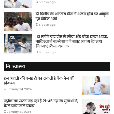
6 days ago
टी दिलीप के भारतीय टीम से अलग होने पर भावुक
हुए रोहित शर्मा
6 days ago
10 महीने बाद टीम में लौटा और ठोक डाला शतक,
पाकिस्तानी बल्लेबाज ने बाबर आजम के साथ
मिलकर किया कमाल
6 days ago
स्वास्थ्य
इन आदतों की वजह से बढ़ सकती है बैक पेन की
प्रॉब्लम
January 24, 2024
स्ट्रोक का खतरा बढ़ रहा है 21-45 उम्र के युवाओं में,
कैसे करें इससे बचाव
January 21, 2024