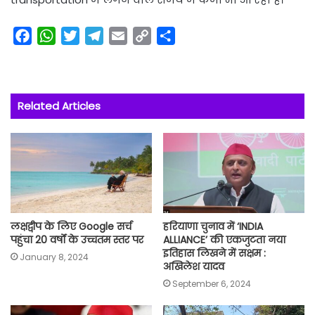
F
W
T
T
E
C
S
a
h
w
e
m
o
h
c
a
i
l
a
p
a
e
t
t
e
i
y
r
Related Articles
b
s
t
g
l
L
e
o
A
e
r
i
o
p
r
a
n
k
p
m
k
लक्षद्वीप के लिए Google सर्च
हरियाणा चुनाव में ‘INDIA
पहुंचा 20 वर्षों के उच्चतम स्तर पर
ALLIANCE’ की एकजुटता नया
इतिहास लिखने में सक्षम :
January 8, 2024
अखिलेश यादव
September 6, 2024