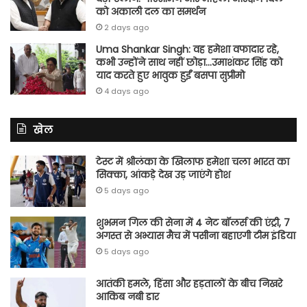
को अकाली दल का समर्थन
2 days ago
Uma Shankar Singh: वह हमेशा वफादार रहे,
कभी उन्होंने साथ नहीं छोड़ा…उमाशंकर सिंह को
याद करते हुए भावुक हुईं बसपा सुप्रीमो
4 days ago
खेल
टेस्ट में श्रीलंका के खिलाफ हमेशा चला भारत का
सिक्का, आंकड़े देख उड़ जाएंगे होश
5 days ago
शुभमन गिल की सेना में 4 नेट बॉलर्स की एंट्री, 7
अगस्त से अभ्यास मैच में पसीना बहाएगी टीम इंडिया
5 days ago
आतंकी हमले, हिंसा और हड़तालों के बीच निखरे
आकिब नबी डार