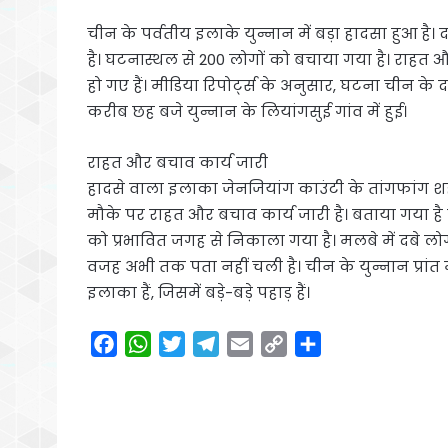
चीन के पर्वतीय इलाके युन्नान में बड़ा हादसा हुआ है।
है। घटनास्थल से 200 लोगों को बचाया गया है। राहत औ
हो गए हैं। मीडिया रिपोर्ट्स के अनुसार, घटना चीन के दक
करीब छह बजे युन्नान के लियांगसुई गांव में हुई।
राहत और बचाव कार्य जारी
हादसे वाला इलाका जेनजियांग काउंटी के तांगफांग शह
मौके पर राहत और बचाव कार्य जारी है। बताया गया है कि ल
को प्रभावित जगह से निकाला गया है। मलबे में दबे लोग
वजह अभी तक पता नहीं चली है। चीन के युन्नान प्रांत 
इलाका हैं, जिसमें बड़े-बड़े पहाड़ हैं।
F
W
T
T
E
C
S
a
h
w
e
m
o
h
c
a
i
l
a
p
a
e
t
t
e
i
y
r
b
s
t
g
l
L
e