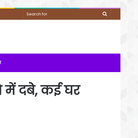
Search
for
म
 में दबे, कई घर