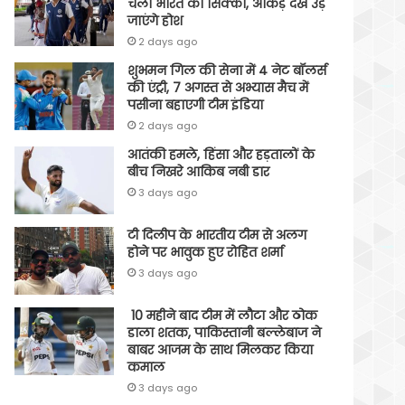
चला भारत का सिक्का, आंकड़े देख उड़
जाएंगे होश
2 days ago
शुभमन गिल की सेना में 4 नेट बॉलर्स
की एंट्री, 7 अगस्त से अभ्यास मैच में
पसीना बहाएगी टीम इंडिया
2 days ago
आतंकी हमले, हिंसा और हड़तालों के
बीच निखरे आकिब नबी डार
3 days ago
टी दिलीप के भारतीय टीम से अलग
होने पर भावुक हुए रोहित शर्मा
3 days ago
10 महीने बाद टीम में लौटा और ठोक
डाला शतक, पाकिस्तानी बल्लेबाज ने
बाबर आजम के साथ मिलकर किया
कमाल
3 days ago