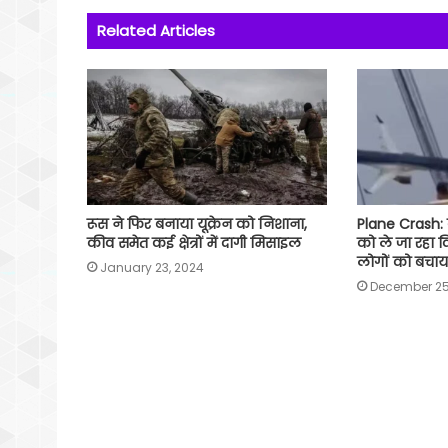
o
A
e
r
i
Related Articles
o
p
r
a
n
k
p
m
k
रूस ने फिर बनाया यूक्रेन को निशाना,
Plane Crash: 
कीव समेत कई क्षेत्रों में दागी मिसाइल
को ले जा रहा वि
लोगों को बचाय
January 23, 2024
December 25