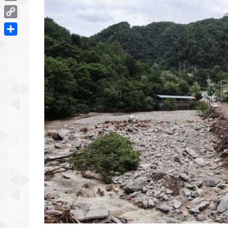
Email
Copy
Link
Share