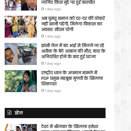
जानिए किस मुद्दे पर हुई बातचीत
1 day ago
अब घुमंतू समाज को दर-दर की ठोकरें
नहीं खानी पड़ेंगी, मिलेगा विकास का
अवसर: सीएम योगी
1 day ago
झांसी जेल में बंद भाई से मिलने जा रहे
अतीक के बेटे आबान की मौत, कार के
अनियंत्रित होने के बाद हुई घटना
1 day ago
राष्ट्रीय ध्वज के अपमान मामले में
PDP प्रमुख महबूबा मुफ्ती के खिलाफ
शिकायत
1 day ago
खेल
टेस्ट में श्रीलंका के खिलाफ हमेशा