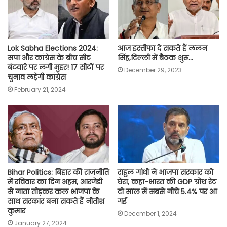
k
p
m
k
Lok Sabha Elections 2024:
आज इस्तीफा दे सकते हैं ललन
सपा और कांग्रेस के बीच सीट
सिंह,दिल्ली में बैठक शुरू…
बंटवारे पर लगी मुहर! 17 सीटों पर
December 29, 2023
चुनाव लड़ेगी कांग्रेस
February 21, 2024
Bihar Politics: बिहार की राजनीति
राहुल गांधी ने भाजपा सरकार को
में रविवार का दिन अहम, आरजेडी
घेरा, कहा-भारत की GDP ग्रोथ रेट
से नाता तोड़कर कल भाजपा के
दो साल में सबसे नीचे 5.4% पर आ
साथ सरकार बना सकते हैं नीतीश
गई
कुमार
December 1, 2024
January 27, 2024