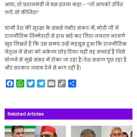
आया, तो प्रधानमंत्री ने बस इतना कहा – “जो आपको उचित
लगे, वो कीजिए।”
यानी देश की सुरक्षा के सबसे गंभीर संकट में, मोदी जी ने
राजनीतिक ज़िम्मेदारी से हाथ खड़े कर लिए। जनरल नरवणे
खुद लिखते हैं कि उस समय उन्हें महसूस हुआ कि राजनीतिक
नेतृत्व ने सेना को अकेला छोड़ दिया। यही वह सच्चाई है जिसे
बोलने से मुझे संसद में रोका जा रहा है। देश सवाल पूछ रहा है
और सरकार जवाब देने से भाग रही है।
F
W
T
T
E
C
S
a
h
w
e
m
o
h
c
a
i
l
a
p
a
e
t
t
e
i
y
r
Related Articles
b
s
t
g
l
L
e
o
A
e
r
i
o
p
r
a
n