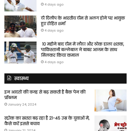
4 days ago
टी दिलीप के भारतीय टीम से अलग होने पर भावुक
हुए रोहित शर्मा
4 days ago
10 महीने बाद टीम में लौटा और ठोक डाला शतक,
पाकिस्तानी बल्लेबाज ने बाबर आजम के साथ
मिलकर किया कमाल
4 days ago
स्वास्थ्य
इन आदतों की वजह से बढ़ सकती है बैक पेन की
प्रॉब्लम
January 24, 2024
स्ट्रोक का खतरा बढ़ रहा है 21-45 उम्र के युवाओं में,
कैसे करें इससे बचाव
January 21, 2024