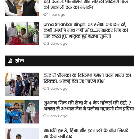
बड़ा ऐलान: परिसीमन और महिला आरक्षण बिल
को अकाली दल का समर्थन
1 hour ago
Uma Shankar Singh: वह हमेशा वफादार रहे,
कभी उन्होंने साथ नहीं छोड़ा…उमाशंकर सिंह को
याद करते हुए भावुक हुईं बसपा सुप्रीमो
2 days ago
खेल
टेस्ट में श्रीलंका के खिलाफ हमेशा चला भारत का
सिक्का, आंकड़े देख उड़ जाएंगे होश
3 days ago
शुभमन गिल की सेना में 4 नेट बॉलर्स की एंट्री, 7
अगस्त से अभ्यास मैच में पसीना बहाएगी टीम इंडिया
3 days ago
आतंकी हमले, हिंसा और हड़तालों के बीच निखरे
आकिब नबी डार