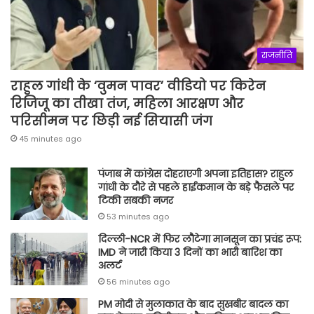
राजनीति
राहुल गांधी के ‘वुमन पावर’ वीडियो पर किरेन
रिजिजू का तीखा तंज, महिला आरक्षण और
परिसीमन पर छिड़ी नई सियासी जंग
45 minutes ago
पंजाब में कांग्रेस दोहराएगी अपना इतिहास? राहुल
गांधी के दौरे से पहले हाईकमान के बड़े फैसले पर
टिकी सबकी नजर
53 minutes ago
दिल्ली-NCR में फिर लौटेगा मानसून का प्रचंड रूप:
IMD ने जारी किया 3 दिनों का भारी बारिश का
अलर्ट
56 minutes ago
PM मोदी से मुलाकात के बाद सुखबीर बादल का