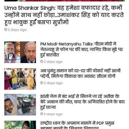
Uma Shankar Singh: वह हमेशा वफादार रहे, कभी
उन्होंने साथ नहीं छोड़ा…उमाशंकर सिंह को याद करते
हुए भावुक हुईं बसपा सुप्रीमो
2 days ago
PM Modi-Netanyahu Talks: पीएम मोदी ने
नेतन्याहू से फोन पर की बात, जानिए किस मुद्दे पर
हुई बातचीत
2 days ago
अब घुमंतू समाज को दर-दर की ठोकरें नहीं खानी
पड़ेंगी, मिलेगा विकास का अवसर: सीएम योगी
2 days ago
झांसी जेल में बंद भाई से मिलने जा रहे अतीक के
बेटे आबान की मौत, कार के अनियंत्रित होने के बाद
हुई घटना
2 days ago
राष्ट्रीय ध्वज के अपमान मामले में PDP प्रमुख
महबूबा मुफ्ती के खिलाफ शिकायत