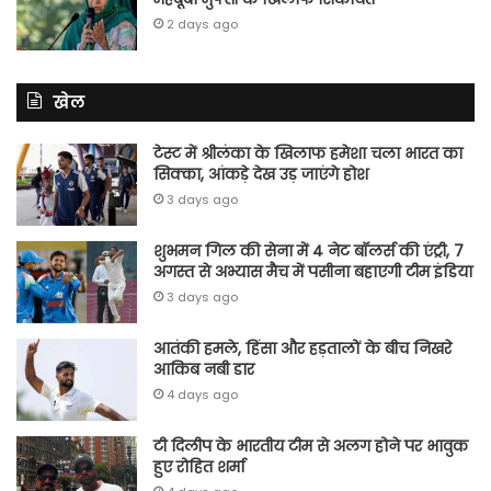
2 days ago
खेल
टेस्ट में श्रीलंका के खिलाफ हमेशा चला भारत का
सिक्का, आंकड़े देख उड़ जाएंगे होश
3 days ago
शुभमन गिल की सेना में 4 नेट बॉलर्स की एंट्री, 7
अगस्त से अभ्यास मैच में पसीना बहाएगी टीम इंडिया
3 days ago
आतंकी हमले, हिंसा और हड़तालों के बीच निखरे
आकिब नबी डार
4 days ago
टी दिलीप के भारतीय टीम से अलग होने पर भावुक
हुए रोहित शर्मा