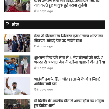
कभी उन्होंने साथ नहीं छोड़ा…उमाशंकर सिंह को
याद करते हुए भावुक हुईं बसपा सुप्रीमो
3 days ago
खेल
टेस्ट में श्रीलंका के खिलाफ हमेशा चला भारत का
सिक्का, आंकड़े देख उड़ जाएंगे होश
4 days ago
शुभमन गिल की सेना में 4 नेट बॉलर्स की एंट्री, 7
अगस्त से अभ्यास मैच में पसीना बहाएगी टीम इंडिया
4 days ago
आतंकी हमले, हिंसा और हड़तालों के बीच निखरे
आकिब नबी डार
5 days ago
टी दिलीप के भारतीय टीम से अलग होने पर भावुक
हुए रोहित शर्मा