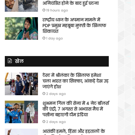
अनियंत्रित होने के बाद हुई घटना
19 hours ago
राष्ट्रीय ध्वज के अपमान मामले में
PDP प्रमुख महबूबा मुफ्ती के खिलाफ
शिकायत
1 day ago
खेल
टेस्ट में श्रीलंका के खिलाफ हमेशा
चला भारत का सिक्का, आंकड़े देख उड़
जाएंगे होश
2 days ago
शुभमन गिल की सेना में 4 नेट बॉलर्स
की एंट्री, 7 अगस्त से अभ्यास मैच में
पसीना बहाएगी टीम इंडिया
2 days ago
आतंकी हमले, हिंसा और हड़तालों के