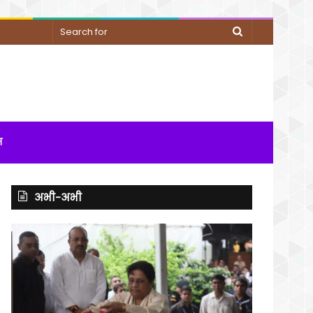
Search
for
म
अभी-अभी