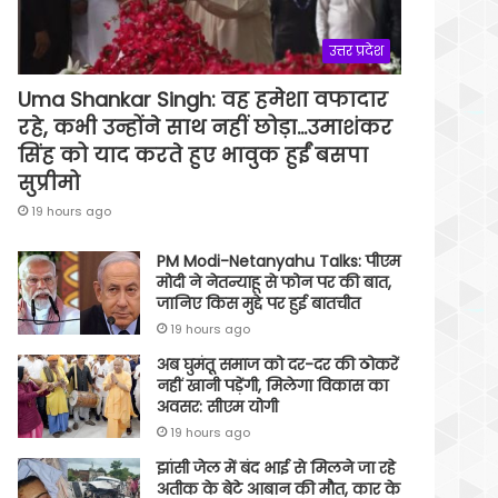
उत्तर प्रदेश
Uma Shankar Singh: वह हमेशा वफादार
रहे, कभी उन्होंने साथ नहीं छोड़ा…उमाशंकर
सिंह को याद करते हुए भावुक हुईं बसपा
सुप्रीमो
19 hours ago
PM Modi-Netanyahu Talks: पीएम
मोदी ने नेतन्याहू से फोन पर की बात,
जानिए किस मुद्दे पर हुई बातचीत
19 hours ago
अब घुमंतू समाज को दर-दर की ठोकरें
नहीं खानी पड़ेंगी, मिलेगा विकास का
अवसर: सीएम योगी
19 hours ago
झांसी जेल में बंद भाई से मिलने जा रहे
अतीक के बेटे आबान की मौत, कार के