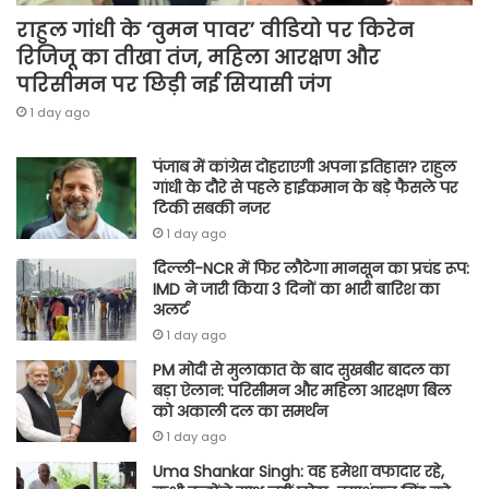
राहुल गांधी के ‘वुमन पावर’ वीडियो पर किरेन
रिजिजू का तीखा तंज, महिला आरक्षण और
परिसीमन पर छिड़ी नई सियासी जंग
1 day ago
पंजाब में कांग्रेस दोहराएगी अपना इतिहास? राहुल
गांधी के दौरे से पहले हाईकमान के बड़े फैसले पर
टिकी सबकी नजर
1 day ago
दिल्ली-NCR में फिर लौटेगा मानसून का प्रचंड रूप:
IMD ने जारी किया 3 दिनों का भारी बारिश का
अलर्ट
1 day ago
PM मोदी से मुलाकात के बाद सुखबीर बादल का
बड़ा ऐलान: परिसीमन और महिला आरक्षण बिल
को अकाली दल का समर्थन
1 day ago
Uma Shankar Singh: वह हमेशा वफादार रहे,