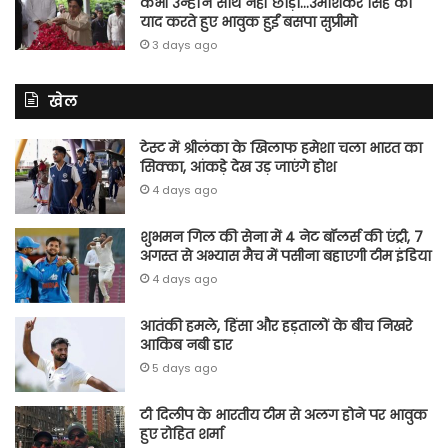
कभी उन्होंने साथ नहीं छोड़ा…उमाशंकर सिंह को
याद करते हुए भावुक हुईं बसपा सुप्रीमो
3 days ago
खेल
टेस्ट में श्रीलंका के खिलाफ हमेशा चला भारत का
सिक्का, आंकड़े देख उड़ जाएंगे होश
4 days ago
शुभमन गिल की सेना में 4 नेट बॉलर्स की एंट्री, 7
अगस्त से अभ्यास मैच में पसीना बहाएगी टीम इंडिया
4 days ago
आतंकी हमले, हिंसा और हड़तालों के बीच निखरे
आकिब नबी डार
5 days ago
टी दिलीप के भारतीय टीम से अलग होने पर भावुक
हुए रोहित शर्मा