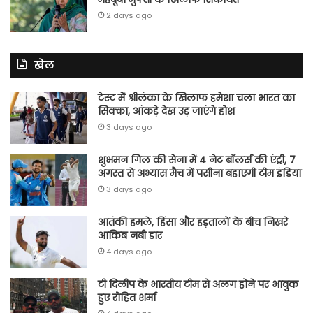
2 days ago
खेल
टेस्ट में श्रीलंका के खिलाफ हमेशा चला भारत का
सिक्का, आंकड़े देख उड़ जाएंगे होश
3 days ago
शुभमन गिल की सेना में 4 नेट बॉलर्स की एंट्री, 7
अगस्त से अभ्यास मैच में पसीना बहाएगी टीम इंडिया
3 days ago
आतंकी हमले, हिंसा और हड़तालों के बीच निखरे
आकिब नबी डार
4 days ago
टी दिलीप के भारतीय टीम से अलग होने पर भावुक
हुए रोहित शर्मा