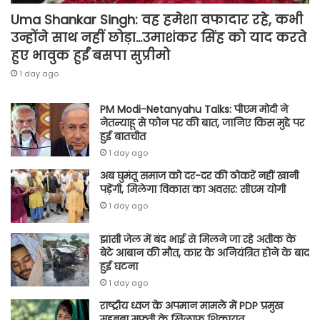
Uma Shankar Singh: वह हमेशा वफादार रहे, कभी
उन्होंने साथ नहीं छोड़ा…उमाशंकर सिंह को याद करते
हुए भावुक हुईं बसपा सुप्रीमो
1 day ago
PM Modi-Netanyahu Talks: पीएम मोदी ने
नेतन्याहू से फोन पर की बात, जानिए किस मुद्दे पर
हुई बातचीत
1 day ago
अब घुमंतू समाज को दर-दर की ठोकरें नहीं खानी
पड़ेंगी, मिलेगा विकास का अवसर: सीएम योगी
1 day ago
झांसी जेल में बंद भाई से मिलने जा रहे अतीक के
बेटे आबान की मौत, कार के अनियंत्रित होने के बाद
हुई घटना
1 day ago
राष्ट्रीय ध्वज के अपमान मामले में PDP प्रमुख
महबूबा मुफ्ती के खिलाफ शिकायत