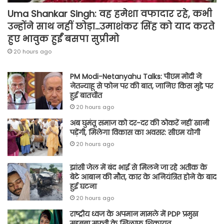
Uma Shankar Singh: वह हमेशा वफादार रहे, कभी
उन्होंने साथ नहीं छोड़ा…उमाशंकर सिंह को याद करते
हुए भावुक हुईं बसपा सुप्रीमो
20 hours ago
PM Modi-Netanyahu Talks: पीएम मोदी ने
नेतन्याहू से फोन पर की बात, जानिए किस मुद्दे पर
हुई बातचीत
20 hours ago
अब घुमंतू समाज को दर-दर की ठोकरें नहीं खानी
पड़ेंगी, मिलेगा विकास का अवसर: सीएम योगी
20 hours ago
झांसी जेल में बंद भाई से मिलने जा रहे अतीक के
बेटे आबान की मौत, कार के अनियंत्रित होने के बाद
हुई घटना
20 hours ago
राष्ट्रीय ध्वज के अपमान मामले में PDP प्रमुख
महबूबा मुफ्ती के खिलाफ शिकायत