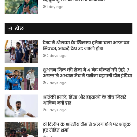
1 day ago
खेल
टेस्ट में श्रीलंका के खिलाफ हमेशा चला भारत का
सिक्का, आंकड़े देख उड़ जाएंगे होश
2 days ago
शुभमन गिल की सेना में 4 नेट बॉलर्स की एंट्री, 7
अगस्त से अभ्यास मैच में पसीना बहाएगी टीम इंडिया
2 days ago
आतंकी हमले, हिंसा और हड़तालों के बीच निखरे
आकिब नबी डार
3 days ago
टी दिलीप के भारतीय टीम से अलग होने पर भावुक
हुए रोहित शर्मा