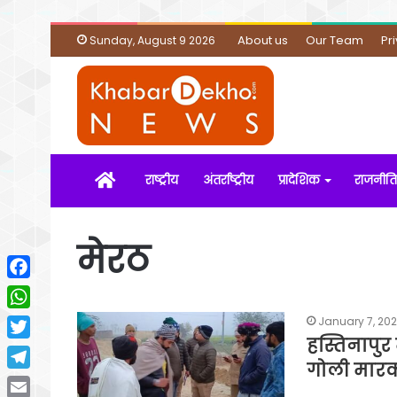
About us
Our Team
Pr
Sunday, August 9 2026
Home
राष्ट्रीय
अंतर्राष्ट्रीय
प्रादेशिक
राजनीति
मेरठ
Facebook
WhatsApp
January 7, 20
हस्तिनापुर 
Twitter
गोली मारक
Telegram