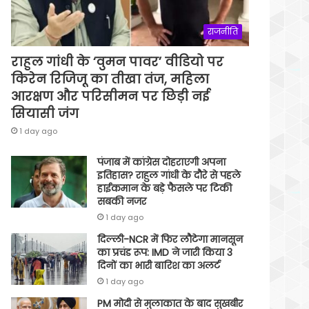
राजनीति
राहुल गांधी के ‘वुमन पावर’ वीडियो पर
किरेन रिजिजू का तीखा तंज, महिला
आरक्षण और परिसीमन पर छिड़ी नई
सियासी जंग
1 day ago
पंजाब में कांग्रेस दोहराएगी अपना
इतिहास? राहुल गांधी के दौरे से पहले
हाईकमान के बड़े फैसले पर टिकी
सबकी नजर
1 day ago
दिल्ली-NCR में फिर लौटेगा मानसून
का प्रचंड रूप: IMD ने जारी किया 3
दिनों का भारी बारिश का अलर्ट
1 day ago
PM मोदी से मुलाकात के बाद सुखबीर