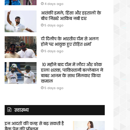
4 days ago
आतंकी हमले, हिंसा और हड़तालों के
बीच निखरे आकिब नबी डार
5 days ago
टी दिलीप के भारतीय टीम से अलग
होने पर भावुक हुए रोहित शर्मा
5 days ago
10 महीने बाद टीम में लौटा और ठोक
डाला शतक, पाकिस्तानी बल्लेबाज ने
बाबर आजम के साथ मिलकर किया
कमाल
5 days ago
स्वास्थ्य
इन आदतों की वजह से बढ़ सकती है
बैक पेन की प्रॉब्लम