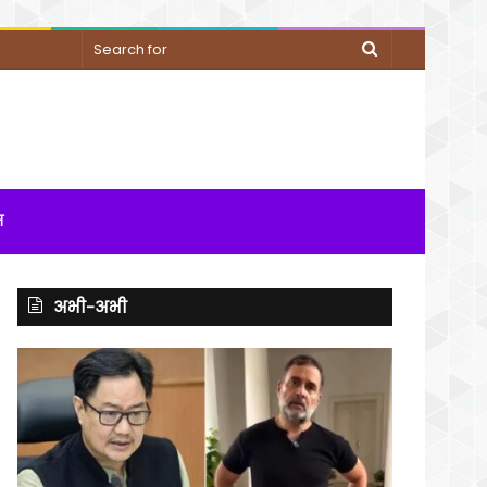
Search
for
म
अभी-अभी