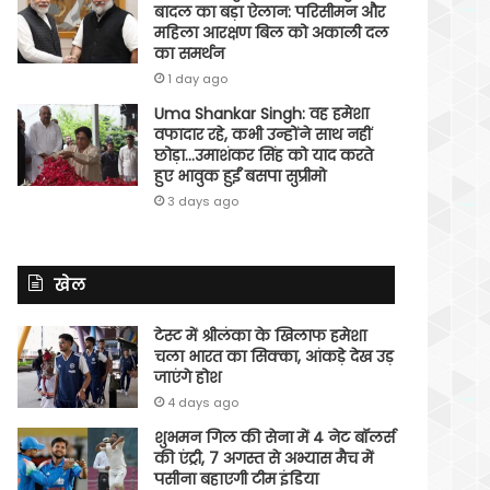
बादल का बड़ा ऐलान: परिसीमन और
महिला आरक्षण बिल को अकाली दल
का समर्थन
1 day ago
Uma Shankar Singh: वह हमेशा
वफादार रहे, कभी उन्होंने साथ नहीं
छोड़ा…उमाशंकर सिंह को याद करते
हुए भावुक हुईं बसपा सुप्रीमो
3 days ago
खेल
टेस्ट में श्रीलंका के खिलाफ हमेशा
चला भारत का सिक्का, आंकड़े देख उड़
जाएंगे होश
4 days ago
शुभमन गिल की सेना में 4 नेट बॉलर्स
की एंट्री, 7 अगस्त से अभ्यास मैच में
पसीना बहाएगी टीम इंडिया