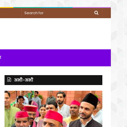
Search
for
म
अभी-अभी