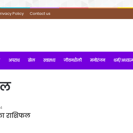
rivacy Policy
Contact us
अपराध
खेल
स्वास्थ्य
जीवनशैली
मनोरंजन
धर्म/अध्यात्
फल
24
का राशिफल