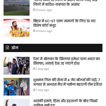
जिलों में बारिश-वज्रपात के आसार
4 hours ago
बिहार में SC-ST एक्ट मामलों के लिए 19 नए
विशेष कोर्ट मंजूर
4 hours ago
खेल
टेस्ट में श्रीलंका के खिलाफ हमेशा चला भारत का
सिक्का, आंकड़े देख उड़ जाएंगे होश
1 day ago
शुभमन गिल की सेना में 4 नेट बॉलर्स की एंट्री, 7
अगस्त से अभ्यास मैच में पसीना बहाएगी टीम इंडिया
1 day ago
आतंकी हमले, हिंसा और हड़तालों के बीच निखरे
आकिब नबी डार