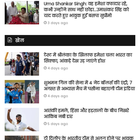
Uma Shankar Singh: वह हमेशा वफादार रहे,
कभी उन्होंने साथ नहीं छोड़ा…उमाशंकर सिंह को
याद करते हुए भावुक हुईं बसपा सुप्रीमो
3 days ago
खेल
टेस्ट में श्रीलंका के खिलाफ हमेशा चला भारत का
सिक्का, आंकड़े देख उड़ जाएंगे होश
4 days ago
शुभमन गिल की सेना में 4 नेट बॉलर्स की एंट्री, 7
अगस्त से अभ्यास मैच में पसीना बहाएगी टीम इंडिया
4 days ago
आतंकी हमले, हिंसा और हड़तालों के बीच निखरे
आकिब नबी डार
5 days ago
टी दिलीप के भारतीय टीम से अलग होने पर भावुक