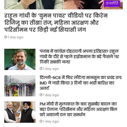
राजनीति
राहुल गांधी के ‘वुमन पावर’ वीडियो पर किरेन
रिजिजू का तीखा तंज, महिला आरक्षण और
परिसीमन पर छिड़ी नई सियासी जंग
1 day ago
पंजाब में कांग्रेस दोहराएगी अपना इतिहास? राहुल
गांधी के दौरे से पहले हाईकमान के बड़े फैसले पर
टिकी सबकी नजर
1 day ago
दिल्ली-NCR में फिर लौटेगा मानसून का प्रचंड रूप:
IMD ने जारी किया 3 दिनों का भारी बारिश का
अलर्ट
1 day ago
PM मोदी से मुलाकात के बाद सुखबीर बादल का
बड़ा ऐलान: परिसीमन और महिला आरक्षण बिल
को अकाली दल का समर्थन
1 day ago