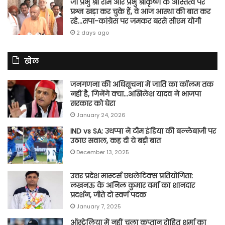
जो प्रभु श्री राम और प्रभु श्रीकृष्ण के अस्तित्व पर
प्रश्न खड़ा कर चुके हैं, वे आज आस्था की बात कर
रहे…सपा-कांग्रेस पर जमकर बरसे सीएम योगी
2 days ago
खेल
जनगणना की अधिसूचना में जाति का कॉलम तक
नहीं है, गिनेंगे क्या…अखिलेश यादव ने भाजपा
सरकार को घेरा
January 24, 2026
IND vs SA: उथप्पा ने टीम इंडिया की बल्लेबाजी पर
उठाए सवाल, कह दी ये बड़ी बात
December 13, 2025
उत्तर प्रदेश मास्टर्स एथलेटिक्स प्रतियोगिता:
लखनऊ के अनिल कुमार वर्मा का शानदार
प्रदर्शन, जीते दो स्वर्ण पदक
January 7, 2025
ऑस्ट्रेलिया में नहीं चला कप्तान रोहित शर्मा का