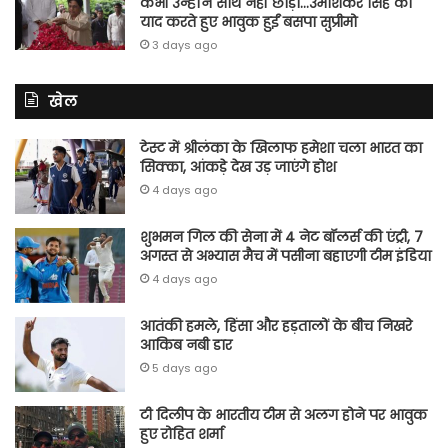
कभी उन्होंने साथ नहीं छोड़ा…उमाशंकर सिंह को
याद करते हुए भावुक हुईं बसपा सुप्रीमो
3 days ago
खेल
टेस्ट में श्रीलंका के खिलाफ हमेशा चला भारत का
सिक्का, आंकड़े देख उड़ जाएंगे होश
4 days ago
शुभमन गिल की सेना में 4 नेट बॉलर्स की एंट्री, 7
अगस्त से अभ्यास मैच में पसीना बहाएगी टीम इंडिया
4 days ago
आतंकी हमले, हिंसा और हड़तालों के बीच निखरे
आकिब नबी डार
5 days ago
टी दिलीप के भारतीय टीम से अलग होने पर भावुक
हुए रोहित शर्मा