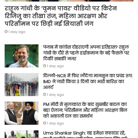
राहुल गांधी के ‘वुमन पावर’ वीडियो पर किरेन
रिजिजू का तीखा तंज, महिला आरक्षण और
परिसीमन पर छिड़ी नई सियासी जंग
1 day ago
पंजाब में कांग्रेस दोहराएगी अपना इतिहास? राहुल
गांधी के दौरे से पहले हाईकमान के बड़े फैसले पर
टिकी सबकी नजर
1 day ago
दिल्ली-NCR में फिर लौटेगा मानसून का प्रचंड रूप:
IMD ने जारी किया 3 दिनों का भारी बारिश का
अलर्ट
1 day ago
PM मोदी से मुलाकात के बाद सुखबीर बादल का
बड़ा ऐलान: परिसीमन और महिला आरक्षण बिल
को अकाली दल का समर्थन
1 day ago
Uma Shankar Singh: वह हमेशा वफादार रहे,