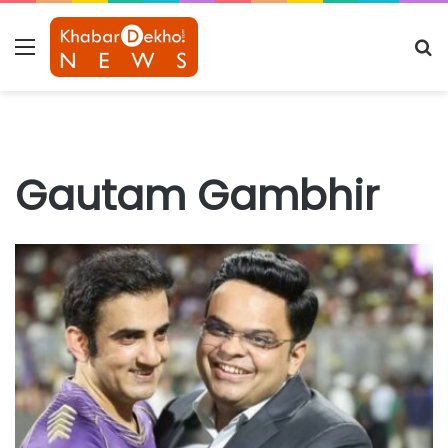
Menu
S
fo
Gautam Gambhir