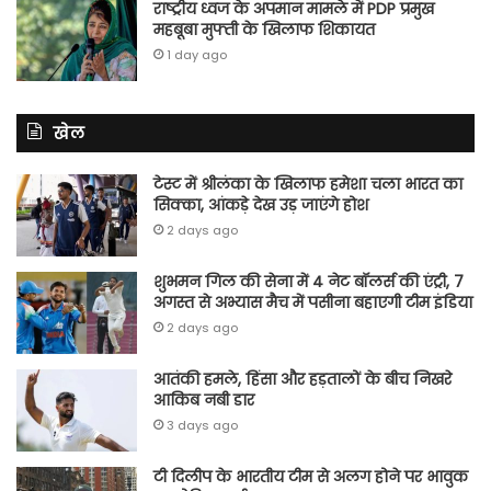
राष्ट्रीय ध्वज के अपमान मामले में PDP प्रमुख
महबूबा मुफ्ती के खिलाफ शिकायत
1 day ago
खेल
टेस्ट में श्रीलंका के खिलाफ हमेशा चला भारत का
सिक्का, आंकड़े देख उड़ जाएंगे होश
2 days ago
शुभमन गिल की सेना में 4 नेट बॉलर्स की एंट्री, 7
अगस्त से अभ्यास मैच में पसीना बहाएगी टीम इंडिया
2 days ago
आतंकी हमले, हिंसा और हड़तालों के बीच निखरे
आकिब नबी डार
3 days ago
टी दिलीप के भारतीय टीम से अलग होने पर भावुक