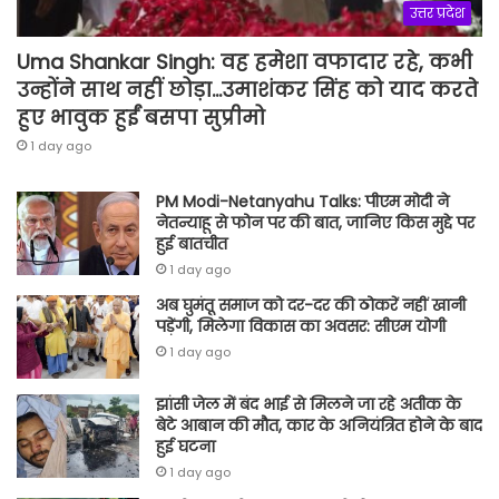
उत्तर प्रदेश
Uma Shankar Singh: वह हमेशा वफादार रहे, कभी
उन्होंने साथ नहीं छोड़ा…उमाशंकर सिंह को याद करते
हुए भावुक हुईं बसपा सुप्रीमो
1 day ago
PM Modi-Netanyahu Talks: पीएम मोदी ने
नेतन्याहू से फोन पर की बात, जानिए किस मुद्दे पर
हुई बातचीत
1 day ago
अब घुमंतू समाज को दर-दर की ठोकरें नहीं खानी
पड़ेंगी, मिलेगा विकास का अवसर: सीएम योगी
1 day ago
झांसी जेल में बंद भाई से मिलने जा रहे अतीक के
बेटे आबान की मौत, कार के अनियंत्रित होने के बाद
हुई घटना
1 day ago