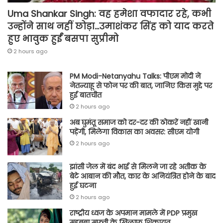
Uma Shankar Singh: वह हमेशा वफादार रहे, कभी
उन्होंने साथ नहीं छोड़ा…उमाशंकर सिंह को याद करते
हुए भावुक हुईं बसपा सुप्रीमो
2 hours ago
PM Modi-Netanyahu Talks: पीएम मोदी ने
नेतन्याहू से फोन पर की बात, जानिए किस मुद्दे पर
हुई बातचीत
2 hours ago
अब घुमंतू समाज को दर-दर की ठोकरें नहीं खानी
पड़ेंगी, मिलेगा विकास का अवसर: सीएम योगी
2 hours ago
झांसी जेल में बंद भाई से मिलने जा रहे अतीक के
बेटे आबान की मौत, कार के अनियंत्रित होने के बाद
हुई घटना
2 hours ago
राष्ट्रीय ध्वज के अपमान मामले में PDP प्रमुख
महबूबा मुफ्ती के खिलाफ शिकायत