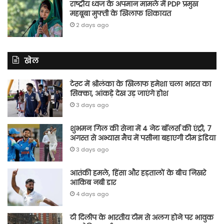
राष्ट्रीय ध्वज के अपमान मामले में PDP प्रमुख
महबूबा मुफ्ती के खिलाफ शिकायत
2 days ago
खेल
टेस्ट में श्रीलंका के खिलाफ हमेशा चला भारत का
सिक्का, आंकड़े देख उड़ जाएंगे होश
3 days ago
शुभमन गिल की सेना में 4 नेट बॉलर्स की एंट्री, 7
अगस्त से अभ्यास मैच में पसीना बहाएगी टीम इंडिया
3 days ago
आतंकी हमले, हिंसा और हड़तालों के बीच निखरे
आकिब नबी डार
4 days ago
टी दिलीप के भारतीय टीम से अलग होने पर भावुक