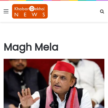
Menu
S
fo
Magh Mela