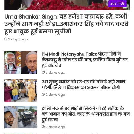
उत्तर प्रदेश
Uma Shankar Singh: वह हमेशा वफादार रहे, कभी
उन्होंने साथ नहीं छोड़ा…उमाशंकर सिंह को याद करते
हुए भावुक हुईं बसपा सुप्रीमो
2 days ago
PM Modi-Netanyahu Talks: पीएम मोदी ने
नेतन्याहू से फोन पर की बात, जानिए किस मुद्दे पर
हुई बातचीत
2 days ago
अब घुमंतू समाज को दर-दर की ठोकरें नहीं खानी
पड़ेंगी, मिलेगा विकास का अवसर: सीएम योगी
2 days ago
झांसी जेल में बंद भाई से मिलने जा रहे अतीक के
बेटे आबान की मौत, कार के अनियंत्रित होने के बाद
हुई घटना
2 days ago