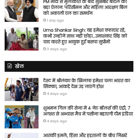
PM मोदी से मुलाकात के बाद सुखबीर बादल का
बड़ा ऐलान: परिसीमन और महिला आरक्षण बिल
को अकाली दल का समर्थन
1 day ago
Uma Shankar Singh: वह हमेशा वफादार रहे,
कभी उन्होंने साथ नहीं छोड़ा…उमाशंकर सिंह को
याद करते हुए भावुक हुईं बसपा सुप्रीमो
3 days ago
खेल
टेस्ट में श्रीलंका के खिलाफ हमेशा चला भारत का
सिक्का, आंकड़े देख उड़ जाएंगे होश
4 days ago
शुभमन गिल की सेना में 4 नेट बॉलर्स की एंट्री, 7
अगस्त से अभ्यास मैच में पसीना बहाएगी टीम इंडिया
4 days ago
आतंकी हमले, हिंसा और हड़तालों के बीच निखरे