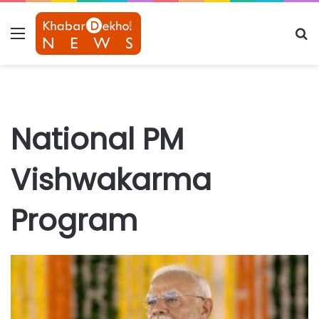
Menu
S
fo
National PM
Vishwakarma
Program