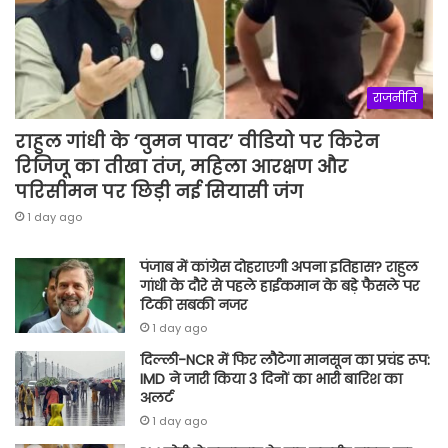
राजनीति
राहुल गांधी के ‘वुमन पावर’ वीडियो पर किरेन
रिजिजू का तीखा तंज, महिला आरक्षण और
परिसीमन पर छिड़ी नई सियासी जंग
1 day ago
पंजाब में कांग्रेस दोहराएगी अपना इतिहास? राहुल
गांधी के दौरे से पहले हाईकमान के बड़े फैसले पर
टिकी सबकी नजर
1 day ago
दिल्ली-NCR में फिर लौटेगा मानसून का प्रचंड रूप:
IMD ने जारी किया 3 दिनों का भारी बारिश का
अलर्ट
1 day ago