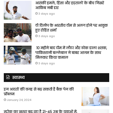
आतंकी हमले, हिंसा और हड़तालों के बीच निखरे
आकिब नबी डार
3 days ago
टी दिलीप के भारतीय टीम से अलग होने पर भावुक
हुए रोहित शर्मा
3 days ago
10 महीने बाद टीम में लौटा और ठोक डाला शतक,
पाकिस्तानी बल्लेबाज ने बाबर आजम के साथ
मिलकर किया कमाल
3 days ago
स्वास्थ्य
इन आदतों की वजह से बढ़ सकती है बैक पेन की
प्रॉब्लम
January 24, 2024
स्ट्रोक का खतरा बढ़ रहा है 21-45 उम्र के युवाओं में,