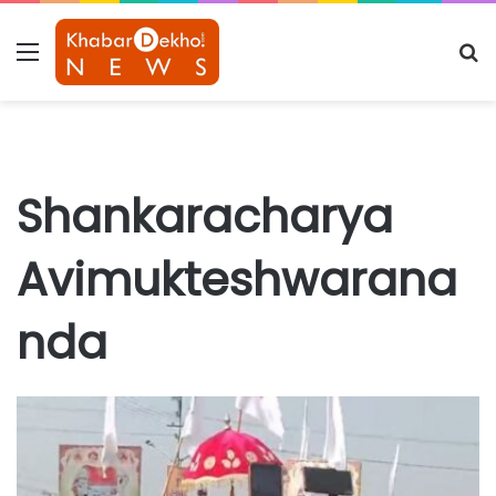
Menu
S
fo
Shankaracharya
Avimukteshwarana
nda