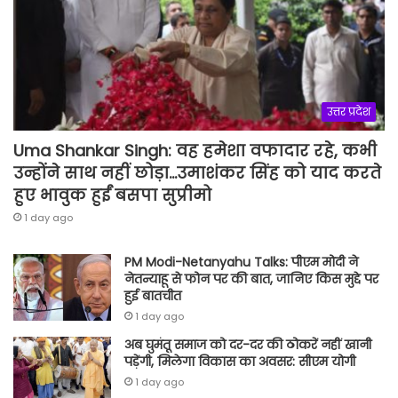
उत्तर प्रदेश
Uma Shankar Singh: वह हमेशा वफादार रहे, कभी
उन्होंने साथ नहीं छोड़ा…उमाशंकर सिंह को याद करते
हुए भावुक हुईं बसपा सुप्रीमो
1 day ago
PM Modi-Netanyahu Talks: पीएम मोदी ने
नेतन्याहू से फोन पर की बात, जानिए किस मुद्दे पर
हुई बातचीत
1 day ago
अब घुमंतू समाज को दर-दर की ठोकरें नहीं खानी
पड़ेंगी, मिलेगा विकास का अवसर: सीएम योगी
1 day ago