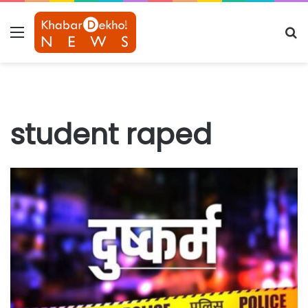
Menu
S
fo
student raped