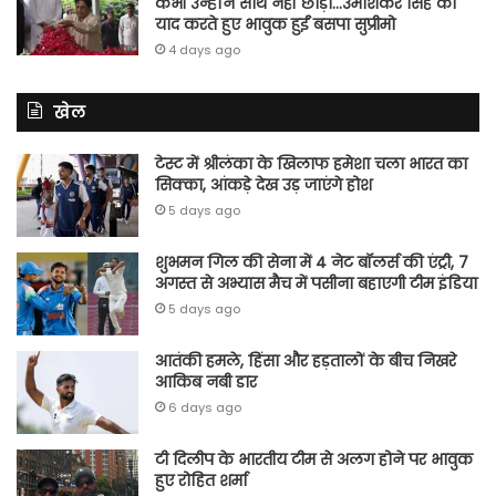
कभी उन्होंने साथ नहीं छोड़ा…उमाशंकर सिंह को
याद करते हुए भावुक हुईं बसपा सुप्रीमो
4 days ago
खेल
टेस्ट में श्रीलंका के खिलाफ हमेशा चला भारत का
सिक्का, आंकड़े देख उड़ जाएंगे होश
5 days ago
शुभमन गिल की सेना में 4 नेट बॉलर्स की एंट्री, 7
अगस्त से अभ्यास मैच में पसीना बहाएगी टीम इंडिया
5 days ago
आतंकी हमले, हिंसा और हड़तालों के बीच निखरे
आकिब नबी डार
6 days ago
टी दिलीप के भारतीय टीम से अलग होने पर भावुक
हुए रोहित शर्मा