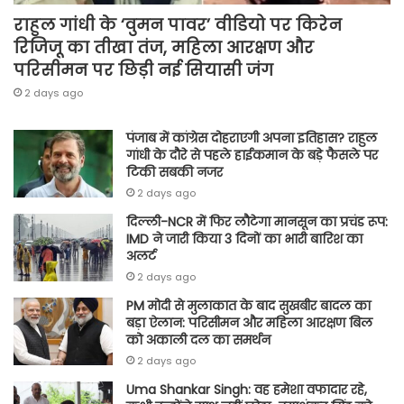
राहुल गांधी के ‘वुमन पावर’ वीडियो पर किरेन
रिजिजू का तीखा तंज, महिला आरक्षण और
परिसीमन पर छिड़ी नई सियासी जंग
2 days ago
पंजाब में कांग्रेस दोहराएगी अपना इतिहास? राहुल
गांधी के दौरे से पहले हाईकमान के बड़े फैसले पर
टिकी सबकी नजर
2 days ago
दिल्ली-NCR में फिर लौटेगा मानसून का प्रचंड रूप:
IMD ने जारी किया 3 दिनों का भारी बारिश का
अलर्ट
2 days ago
PM मोदी से मुलाकात के बाद सुखबीर बादल का
बड़ा ऐलान: परिसीमन और महिला आरक्षण बिल
को अकाली दल का समर्थन
2 days ago
Uma Shankar Singh: वह हमेशा वफादार रहे,