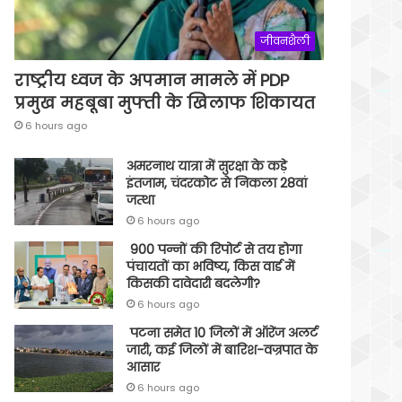
जीवनशैली
राष्ट्रीय ध्वज के अपमान मामले में PDP
प्रमुख महबूबा मुफ्ती के खिलाफ शिकायत
6 hours ago
अमरनाथ यात्रा में सुरक्षा के कड़े
इंतजाम, चंदरकोट से निकला 28वां
जत्था
6 hours ago
900 पन्नों की रिपोर्ट से तय होगा
पंचायतों का भविष्य, किस वार्ड में
किसकी दावेदारी बदलेगी?
6 hours ago
पटना समेत 10 जिलों में ऑरेंज अलर्ट
जारी, कई जिलों में बारिश-वज्रपात के
आसार
6 hours ago