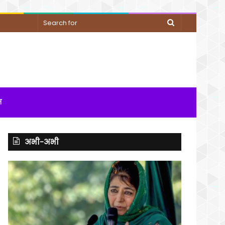
Search
for
म
अभी-अभी