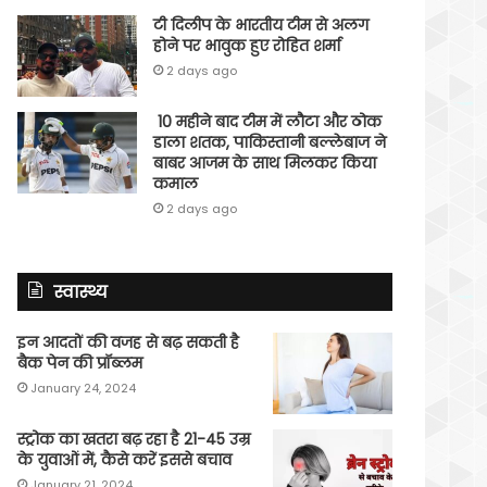
टी दिलीप के भारतीय टीम से अलग
होने पर भावुक हुए रोहित शर्मा
2 days ago
10 महीने बाद टीम में लौटा और ठोक
डाला शतक, पाकिस्तानी बल्लेबाज ने
बाबर आजम के साथ मिलकर किया
कमाल
2 days ago
स्वास्थ्य
इन आदतों की वजह से बढ़ सकती है
बैक पेन की प्रॉब्लम
January 24, 2024
स्ट्रोक का खतरा बढ़ रहा है 21-45 उम्र
के युवाओं में, कैसे करें इससे बचाव
January 21, 2024