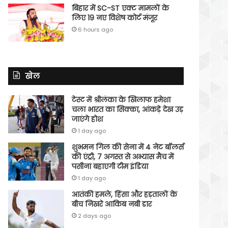
बिहार में SC-ST एक्ट मामलों के
लिए 19 नए विशेष कोर्ट मंजूर
6 hours ago
खेल
टेस्ट में श्रीलंका के खिलाफ हमेशा
चला भारत का सिक्का, आंकड़े देख उड़
जाएंगे होश
1 day ago
शुभमन गिल की सेना में 4 नेट बॉलर्स
की एंट्री, 7 अगस्त से अभ्यास मैच में
पसीना बहाएगी टीम इंडिया
1 day ago
आतंकी हमले, हिंसा और हड़तालों के
बीच निखरे आकिब नबी डार
2 days ago