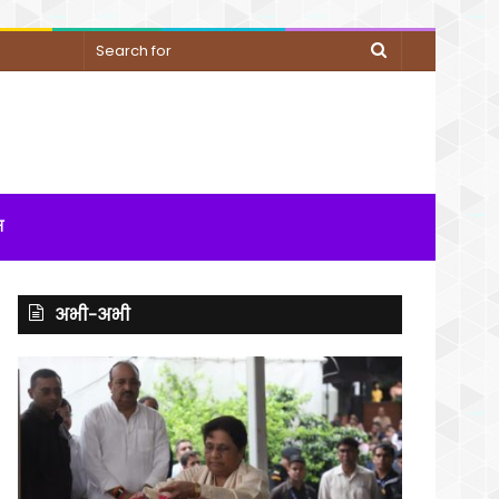
Search
for
म
अभी-अभी