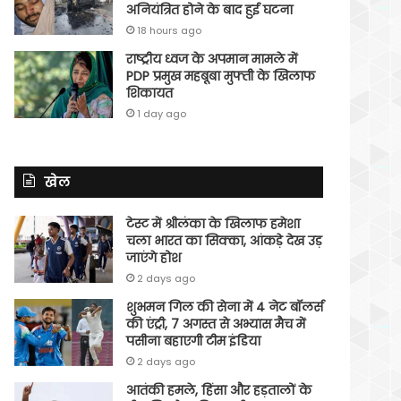
अनियंत्रित होने के बाद हुई घटना
18 hours ago
राष्ट्रीय ध्वज के अपमान मामले में
PDP प्रमुख महबूबा मुफ्ती के खिलाफ
शिकायत
1 day ago
खेल
टेस्ट में श्रीलंका के खिलाफ हमेशा
चला भारत का सिक्का, आंकड़े देख उड़
जाएंगे होश
2 days ago
शुभमन गिल की सेना में 4 नेट बॉलर्स
की एंट्री, 7 अगस्त से अभ्यास मैच में
पसीना बहाएगी टीम इंडिया
2 days ago
आतंकी हमले, हिंसा और हड़तालों के