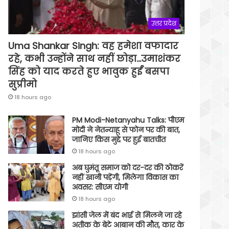
उत्तर प्रदेश
Uma Shankar Singh: वह हमेशा वफादार
रहे, कभी उन्होंने साथ नहीं छोड़ा…उमाशंकर
सिंह को याद करते हुए भावुक हुईं बसपा
सुप्रीमो
18 hours ago
PM Modi-Netanyahu Talks: पीएम
मोदी ने नेतन्याहू से फोन पर की बात,
जानिए किस मुद्दे पर हुई बातचीत
18 hours ago
अब घुमंतू समाज को दर-दर की ठोकरें
नहीं खानी पड़ेंगी, मिलेगा विकास का
अवसर: सीएम योगी
18 hours ago
झांसी जेल में बंद भाई से मिलने जा रहे
अतीक के बेटे आबान की मौत, कार के