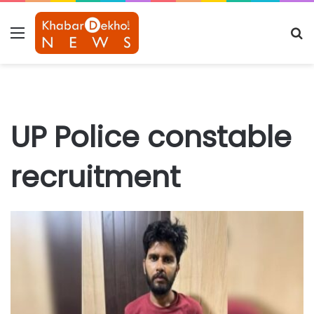
Menu
S
fo
UP Police constable
recruitment