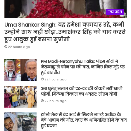
उत्तर प्रदेश
Uma Shankar Singh: वह हमेशा वफादार रहे, कभी
उन्होंने साथ नहीं छोड़ा…उमाशंकर सिंह को याद करते
हुए भावुक हुईं बसपा सुप्रीमो
22 hours ago
PM Modi-Netanyahu Talks: पीएम मोदी ने
नेतन्याहू से फोन पर की बात, जानिए किस मुद्दे पर
हुई बातचीत
22 hours ago
अब घुमंतू समाज को दर-दर की ठोकरें नहीं खानी
पड़ेंगी, मिलेगा विकास का अवसर: सीएम योगी
22 hours ago
झांसी जेल में बंद भाई से मिलने जा रहे अतीक के
बेटे आबान की मौत, कार के अनियंत्रित होने के बाद
हुई घटना