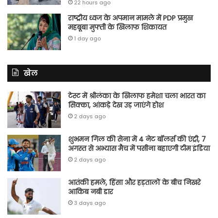
22 hours ago
राष्ट्रीय ध्वज के अपमान मामले में PDP प्रमुख
महबूबा मुफ्ती के खिलाफ शिकायत
1 day ago
खेल
टेस्ट में श्रीलंका के खिलाफ हमेशा चला भारत का
सिक्का, आंकड़े देख उड़ जाएंगे होश
2 days ago
शुभमन गिल की सेना में 4 नेट बॉलर्स की एंट्री, 7
अगस्त से अभ्यास मैच में पसीना बहाएगी टीम इंडिया
2 days ago
आतंकी हमले, हिंसा और हड़तालों के बीच निखरे
आकिब नबी डार
3 days ago