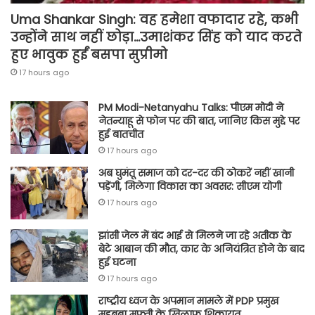
Uma Shankar Singh: वह हमेशा वफादार रहे, कभी
उन्होंने साथ नहीं छोड़ा…उमाशंकर सिंह को याद करते
हुए भावुक हुईं बसपा सुप्रीमो
17 hours ago
PM Modi-Netanyahu Talks: पीएम मोदी ने
नेतन्याहू से फोन पर की बात, जानिए किस मुद्दे पर
हुई बातचीत
17 hours ago
अब घुमंतू समाज को दर-दर की ठोकरें नहीं खानी
पड़ेंगी, मिलेगा विकास का अवसर: सीएम योगी
17 hours ago
झांसी जेल में बंद भाई से मिलने जा रहे अतीक के
बेटे आबान की मौत, कार के अनियंत्रित होने के बाद
हुई घटना
17 hours ago
राष्ट्रीय ध्वज के अपमान मामले में PDP प्रमुख
महबूबा मुफ्ती के खिलाफ शिकायत