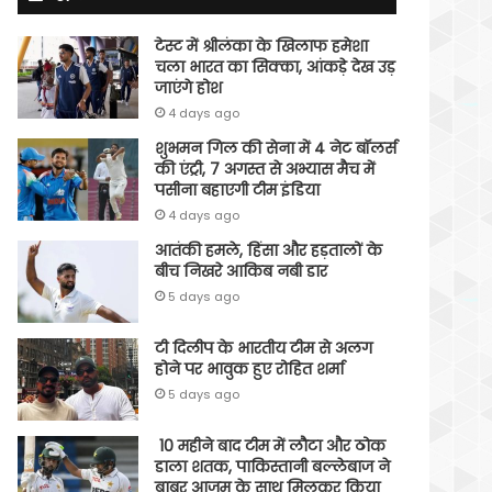
टेस्ट में श्रीलंका के खिलाफ हमेशा
चला भारत का सिक्का, आंकड़े देख उड़
जाएंगे होश
4 days ago
शुभमन गिल की सेना में 4 नेट बॉलर्स
की एंट्री, 7 अगस्त से अभ्यास मैच में
पसीना बहाएगी टीम इंडिया
4 days ago
आतंकी हमले, हिंसा और हड़तालों के
बीच निखरे आकिब नबी डार
5 days ago
टी दिलीप के भारतीय टीम से अलग
होने पर भावुक हुए रोहित शर्मा
5 days ago
10 महीने बाद टीम में लौटा और ठोक
डाला शतक, पाकिस्तानी बल्लेबाज ने
बाबर आजम के साथ मिलकर किया