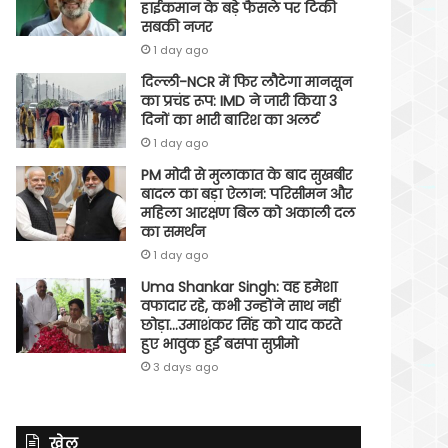
हाईकमान के बड़े फैसले पर टिकी
सबकी नजर
1 day ago
दिल्ली-NCR में फिर लौटेगा मानसून
का प्रचंड रूप: IMD ने जारी किया 3
दिनों का भारी बारिश का अलर्ट
1 day ago
PM मोदी से मुलाकात के बाद सुखबीर
बादल का बड़ा ऐलान: परिसीमन और
महिला आरक्षण बिल को अकाली दल
का समर्थन
1 day ago
Uma Shankar Singh: वह हमेशा
वफादार रहे, कभी उन्होंने साथ नहीं
छोड़ा…उमाशंकर सिंह को याद करते
हुए भावुक हुईं बसपा सुप्रीमो
3 days ago
खेल