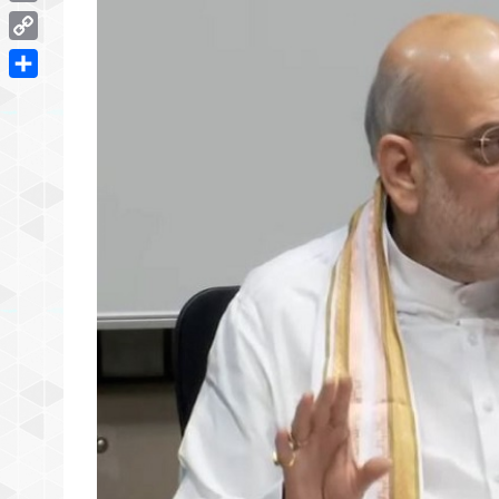
Email
Copy
Link
Share