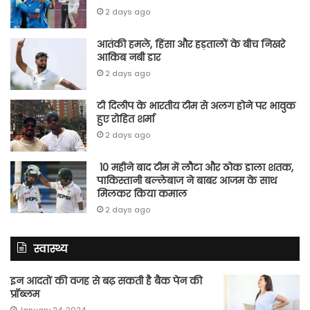
2 days ago
आतंकी हमले, हिंसा और हड़तालों के बीच निखरे
आकिब नबी डार
2 days ago
टी दिलीप के भारतीय टीम से अलग होने पर भावुक
हुए रोहित शर्मा
2 days ago
10 महीने बाद टीम में लौटा और ठोक डाला शतक,
पाकिस्तानी बल्लेबाज ने बाबर आजम के साथ
मिलकर किया कमाल
2 days ago
स्वास्थ्य
इन आदतों की वजह से बढ़ सकती है बैक पेन की
प्रॉब्लम