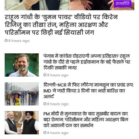
राजनीति
राहुल गांधी के ‘वुमन पावर’ वीडियो पर किरेन
रिजिजू का तीखा तंज, महिला आरक्षण और
परिसीमन पर छिड़ी नई सियासी जंग
8 hours ago
पंजाब में कांग्रेस दोहराएगी अपना इतिहास? राहुल
गांधी के दौरे से पहले हाईकमान के बड़े फैसले पर
टिकी सबकी नजर
8 hours ago
दिल्ली-NCR में फिर लौटेगा मानसून का प्रचंड रूप:
IMD ने जारी किया 3 दिनों का भारी बारिश का
अलर्ट
8 hours ago
PM मोदी से मुलाकात के बाद सुखबीर बादल का
बड़ा ऐलान: परिसीमन और महिला आरक्षण बिल
को अकाली दल का समर्थन
8 hours ago