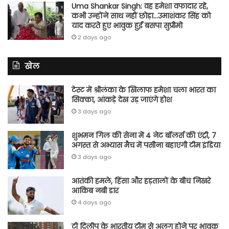
Uma Shankar Singh: वह हमेशा वफादार रहे,
कभी उन्होंने साथ नहीं छोड़ा…उमाशंकर सिंह को
याद करते हुए भावुक हुईं बसपा सुप्रीमो
2 days ago
खेल
टेस्ट में श्रीलंका के खिलाफ हमेशा चला भारत का
सिक्का, आंकड़े देख उड़ जाएंगे होश
3 days ago
शुभमन गिल की सेना में 4 नेट बॉलर्स की एंट्री, 7
अगस्त से अभ्यास मैच में पसीना बहाएगी टीम इंडिया
3 days ago
आतंकी हमले, हिंसा और हड़तालों के बीच निखरे
आकिब नबी डार
4 days ago
टी दिलीप के भारतीय टीम से अलग होने पर भावुक