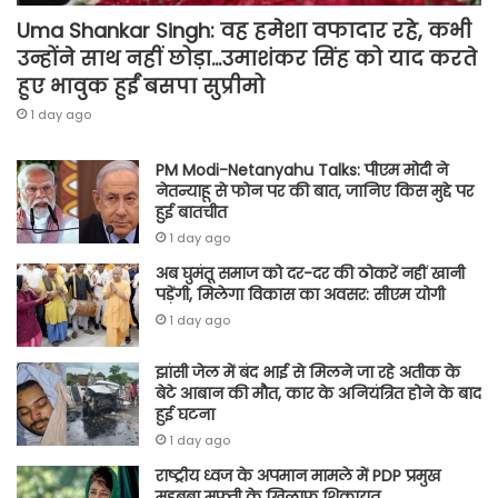
Uma Shankar Singh: वह हमेशा वफादार रहे, कभी
उन्होंने साथ नहीं छोड़ा…उमाशंकर सिंह को याद करते
हुए भावुक हुईं बसपा सुप्रीमो
1 day ago
PM Modi-Netanyahu Talks: पीएम मोदी ने
नेतन्याहू से फोन पर की बात, जानिए किस मुद्दे पर
हुई बातचीत
1 day ago
अब घुमंतू समाज को दर-दर की ठोकरें नहीं खानी
पड़ेंगी, मिलेगा विकास का अवसर: सीएम योगी
1 day ago
झांसी जेल में बंद भाई से मिलने जा रहे अतीक के
बेटे आबान की मौत, कार के अनियंत्रित होने के बाद
हुई घटना
1 day ago
राष्ट्रीय ध्वज के अपमान मामले में PDP प्रमुख
महबूबा मुफ्ती के खिलाफ शिकायत