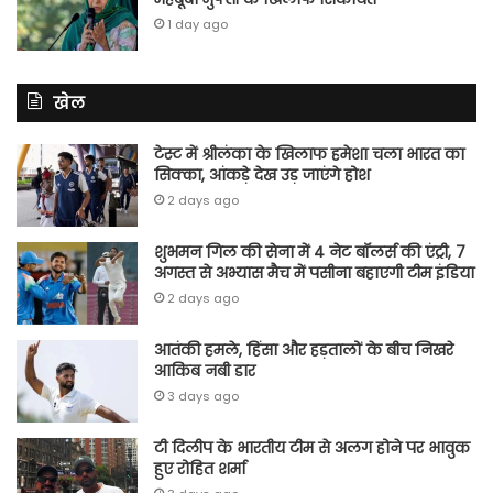
1 day ago
खेल
टेस्ट में श्रीलंका के खिलाफ हमेशा चला भारत का
सिक्का, आंकड़े देख उड़ जाएंगे होश
2 days ago
शुभमन गिल की सेना में 4 नेट बॉलर्स की एंट्री, 7
अगस्त से अभ्यास मैच में पसीना बहाएगी टीम इंडिया
2 days ago
आतंकी हमले, हिंसा और हड़तालों के बीच निखरे
आकिब नबी डार
3 days ago
टी दिलीप के भारतीय टीम से अलग होने पर भावुक
हुए रोहित शर्मा