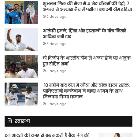
शुभमन गिल की सेना में 4 नेट बॉलर्स की एंट्री, 7
अगस्त से अभ्यास मैच में पसीना बहाएगी टीम इंडिया
2 days ago
आतंकी हमले, हिंसा और हड़तालों के बीच निखरे
आकिब नबी डार
3 days ago
टी दिलीप के भारतीय टीम से अलग होने पर भावुक
हुए रोहित शर्मा
3 days ago
10 महीने बाद टीम में लौटा और ठोक डाला शतक,
पाकिस्तानी बल्लेबाज ने बाबर आजम के साथ
मिलकर किया कमाल
3 days ago
स्वास्थ्य
इन आदतों की वजह से बढ़ सकती है बैक पेन की