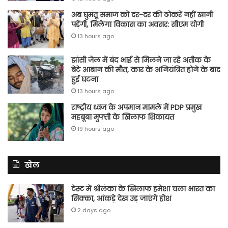
अब घुमंतू समाज को दर-दर की ठोकरें नहीं खानी
पड़ेंगी, मिलेगा विकास का अवसर: सीएम योगी
13 hours ago
झांसी जेल में बंद भाई से मिलने जा रहे अतीक के
बेटे आबान की मौत, कार के अनियंत्रित होने के बाद
हुई घटना
13 hours ago
राष्ट्रीय ध्वज के अपमान मामले में PDP प्रमुख
महबूबा मुफ्ती के खिलाफ शिकायत
19 hours ago
खेल
टेस्ट में श्रीलंका के खिलाफ हमेशा चला भारत का
सिक्का, आंकड़े देख उड़ जाएंगे होश
2 days ago