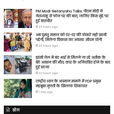
PM Modi-Netanyahu Talks: पीएम मोदी ने
नेतन्याहू से फोन पर की बात, जानिए किस मुद्दे पर
हुई बातचीत
22 hours ago
अब घुमंतू समाज को दर-दर की ठोकरें नहीं खानी
पड़ेंगी, मिलेगा विकास का अवसर: सीएम योगी
22 hours ago
झांसी जेल में बंद भाई से मिलने जा रहे अतीक के
बेटे आबान की मौत, कार के अनियंत्रित होने के बाद
हुई घटना
22 hours ago
राष्ट्रीय ध्वज के अपमान मामले में PDP प्रमुख
महबूबा मुफ्ती के खिलाफ शिकायत
1 day ago
खेल