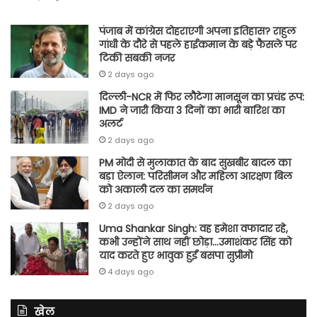
पंजाब में कांग्रेस दोहराएगी अपना इतिहास? राहुल
गांधी के दौरे से पहले हाईकमान के बड़े फैसले पर
टिकी सबकी नजर
2 days ago
दिल्ली-NCR में फिर लौटेगा मानसून का प्रचंड रूप:
IMD ने जारी किया 3 दिनों का भारी बारिश का
अलर्ट
2 days ago
PM मोदी से मुलाकात के बाद सुखबीर बादल का
बड़ा ऐलान: परिसीमन और महिला आरक्षण बिल
को अकाली दल का समर्थन
2 days ago
Uma Shankar Singh: वह हमेशा वफादार रहे,
कभी उन्होंने साथ नहीं छोड़ा…उमाशंकर सिंह को
याद करते हुए भावुक हुईं बसपा सुप्रीमो
4 days ago
खेल