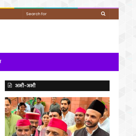
Search
for
म
अभी-अभी