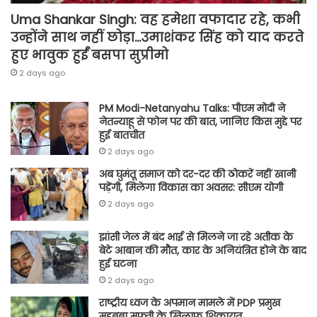
Uma Shankar Singh: वह हमेशा वफादार रहे, कभी
उन्होंने साथ नहीं छोड़ा…उमाशंकर सिंह को याद करते
हुए भावुक हुईं बसपा सुप्रीमो
2 days ago
PM Modi-Netanyahu Talks: पीएम मोदी ने
नेतन्याहू से फोन पर की बात, जानिए किस मुद्दे पर
हुई बातचीत
2 days ago
अब घुमंतू समाज को दर-दर की ठोकरें नहीं खानी
पड़ेंगी, मिलेगा विकास का अवसर: सीएम योगी
2 days ago
झांसी जेल में बंद भाई से मिलने जा रहे अतीक के
बेटे आबान की मौत, कार के अनियंत्रित होने के बाद
हुई घटना
2 days ago
राष्ट्रीय ध्वज के अपमान मामले में PDP प्रमुख
महबूबा मुफ्ती के खिलाफ शिकायत