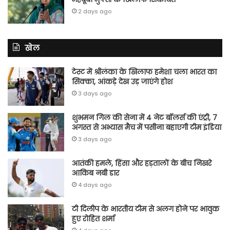
2 days ago
खेल
टेस्ट में श्रीलंका के खिलाफ हमेशा चला भारत का
सिक्का, आंकड़े देख उड़ जाएंगे होश
3 days ago
शुभमन गिल की सेना में 4 नेट बॉलर्स की एंट्री, 7
अगस्त से अभ्यास मैच में पसीना बहाएगी टीम इंडिया
3 days ago
आतंकी हमले, हिंसा और हड़तालों के बीच निखरे
आकिब नबी डार
4 days ago
टी दिलीप के भारतीय टीम से अलग होने पर भावुक
हुए रोहित शर्मा