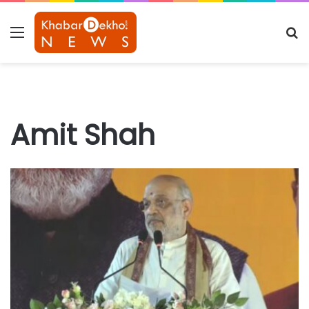
Menu
S
fo
Amit Shah