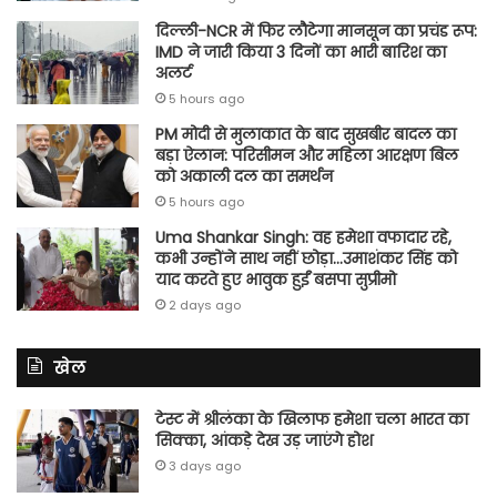
दिल्ली-NCR में फिर लौटेगा मानसून का प्रचंड रूप:
IMD ने जारी किया 3 दिनों का भारी बारिश का
अलर्ट
5 hours ago
PM मोदी से मुलाकात के बाद सुखबीर बादल का
बड़ा ऐलान: परिसीमन और महिला आरक्षण बिल
को अकाली दल का समर्थन
5 hours ago
Uma Shankar Singh: वह हमेशा वफादार रहे,
कभी उन्होंने साथ नहीं छोड़ा…उमाशंकर सिंह को
याद करते हुए भावुक हुईं बसपा सुप्रीमो
2 days ago
खेल
टेस्ट में श्रीलंका के खिलाफ हमेशा चला भारत का
सिक्का, आंकड़े देख उड़ जाएंगे होश
3 days ago