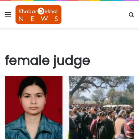
Menu
S
fo
female judge