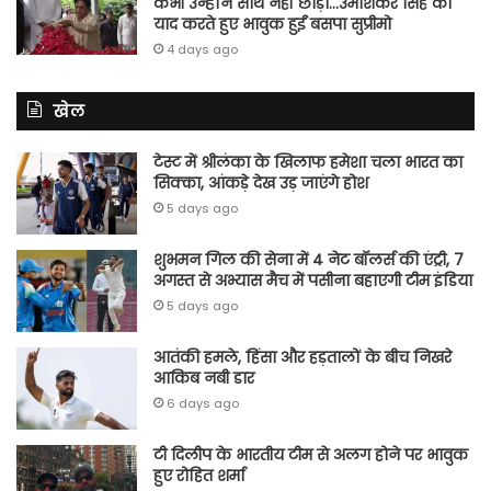
कभी उन्होंने साथ नहीं छोड़ा…उमाशंकर सिंह को
याद करते हुए भावुक हुईं बसपा सुप्रीमो
4 days ago
खेल
टेस्ट में श्रीलंका के खिलाफ हमेशा चला भारत का
सिक्का, आंकड़े देख उड़ जाएंगे होश
5 days ago
शुभमन गिल की सेना में 4 नेट बॉलर्स की एंट्री, 7
अगस्त से अभ्यास मैच में पसीना बहाएगी टीम इंडिया
5 days ago
आतंकी हमले, हिंसा और हड़तालों के बीच निखरे
आकिब नबी डार
6 days ago
टी दिलीप के भारतीय टीम से अलग होने पर भावुक
हुए रोहित शर्मा