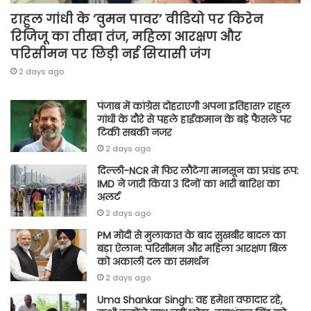
राहुल गांधी के ‘वुमन पावर’ वीडियो पर किरेन
रिजिजू का तीखा तंज, महिला आरक्षण और
परिसीमन पर छिड़ी नई सियासी जंग
2 days ago
पंजाब में कांग्रेस दोहराएगी अपना इतिहास? राहुल
गांधी के दौरे से पहले हाईकमान के बड़े फैसले पर
टिकी सबकी नजर
2 days ago
दिल्ली-NCR में फिर लौटेगा मानसून का प्रचंड रूप:
IMD ने जारी किया 3 दिनों का भारी बारिश का
अलर्ट
2 days ago
PM मोदी से मुलाकात के बाद सुखबीर बादल का
बड़ा ऐलान: परिसीमन और महिला आरक्षण बिल
को अकाली दल का समर्थन
2 days ago
Uma Shankar Singh: वह हमेशा वफादार रहे,