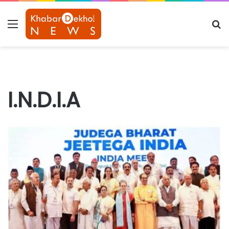
Menu
S
fo
I.N.D.I.A