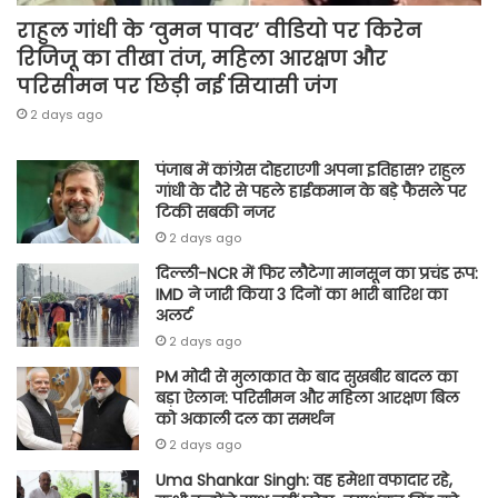
राहुल गांधी के ‘वुमन पावर’ वीडियो पर किरेन
रिजिजू का तीखा तंज, महिला आरक्षण और
परिसीमन पर छिड़ी नई सियासी जंग
2 days ago
पंजाब में कांग्रेस दोहराएगी अपना इतिहास? राहुल
गांधी के दौरे से पहले हाईकमान के बड़े फैसले पर
टिकी सबकी नजर
2 days ago
दिल्ली-NCR में फिर लौटेगा मानसून का प्रचंड रूप:
IMD ने जारी किया 3 दिनों का भारी बारिश का
अलर्ट
2 days ago
PM मोदी से मुलाकात के बाद सुखबीर बादल का
बड़ा ऐलान: परिसीमन और महिला आरक्षण बिल
को अकाली दल का समर्थन
2 days ago
Uma Shankar Singh: वह हमेशा वफादार रहे,