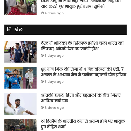
कभी उन्होंने साथ नहीं छोड़ा…उमाशंकर सिंह को
याद करते हुए भावुक हुईं बसपा सुप्रीमो
4 days ago
खेल
टेस्ट में श्रीलंका के खिलाफ हमेशा चला भारत का
सिक्का, आंकड़े देख उड़ जाएंगे होश
5 days ago
शुभमन गिल की सेना में 4 नेट बॉलर्स की एंट्री, 7
अगस्त से अभ्यास मैच में पसीना बहाएगी टीम इंडिया
5 days ago
आतंकी हमले, हिंसा और हड़तालों के बीच निखरे
आकिब नबी डार
6 days ago
टी दिलीप के भारतीय टीम से अलग होने पर भावुक
हुए रोहित शर्मा