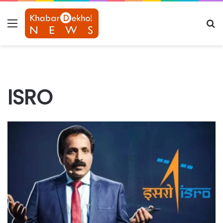
Menu
S
fo
ISRO