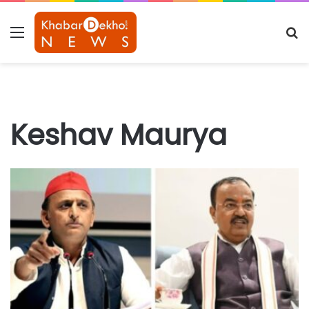
Menu
S
fo
Keshav Maurya