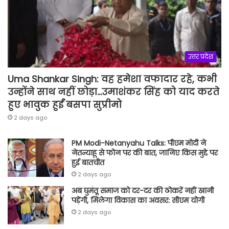
उत्तर प्रदेश
Uma Shankar Singh: वह हमेशा वफादार रहे, कभी
उन्होंने साथ नहीं छोड़ा…उमाशंकर सिंह को याद करते
हुए भावुक हुईं बसपा सुप्रीमो
2 days ago
PM Modi-Netanyahu Talks: पीएम मोदी ने
नेतन्याहू से फोन पर की बात, जानिए किस मुद्दे पर
हुई बातचीत
2 days ago
अब घुमंतू समाज को दर-दर की ठोकरें नहीं खानी
पड़ेंगी, मिलेगा विकास का अवसर: सीएम योगी
2 days ago