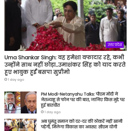
उत्तर प्रदेश
Uma Shankar Singh: वह हमेशा वफादार रहे, कभी
उन्होंने साथ नहीं छोड़ा…उमाशंकर सिंह को याद करते
हुए भावुक हुईं बसपा सुप्रीमो
1 day ago
PM Modi-Netanyahu Talks: पीएम मोदी ने
नेतन्याहू से फोन पर की बात, जानिए किस मुद्दे पर
हुई बातचीत
1 day ago
अब घुमंतू समाज को दर-दर की ठोकरें नहीं खानी
पड़ेंगी, मिलेगा विकास का अवसर: सीएम योगी