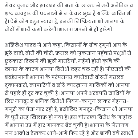
मेयर चुनाव और झारखंड की सत्ता के लालच से भरी अनैतिक व
भ्रष्ट व्यवहार की घटनाओं से न केवल क्षुब्ध हैं बल्कि व्यथित भी
हैं। ऐसे लोग बहुत ज़्यादा हैं, इनकी निष्क्रियता भी भाजपा के
वोटों में भारी कमी करेगी। भाजपा अपनों से ही हारेगी।
अखिलेश यादव ने आगे कहा, किसानों के बीच दुगुनी आय के
झूठे वादों, बोरी की चोरी, फ़सल को नुक़सान पहुँचाते पशुओं से
छुटकारा दिलाने की झूठी गारंटियों, महँगी होती कृषि की
लागत के कारण भाजपा विरोधी लहर चल रही है। जीएसटी की
बंदइंतजामी भाजपा के परंपरागत कारोबारी वोटरों मतलब
दुकानदारों, व्यापारियों व छोटे कारख़ाना मालिकों को भाजपा
से पहले ही दूर कर चुकी है। भाजपा अपने अरबपति साथियों के
लिए मज़दूर व श्रमिक विरोधी नियम-क़ानून लाकर मेहनत-
मजूरी का पैसा मार रही है, इसीलिए मज़दूर-किसान भी भाजपा
के पूरी तरह खिलाफ़ हो गया है। इस चौतरफ़ा विरोध के माहौल
में भाजपा उप्र में हार मानकर बैठ चुकी है। भाजपा के नेतागण
जन आक्रोश देखकर भागे-भागे फिर रहे हैं और बाक़ी बचे स्वार्थी