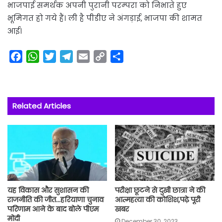
भाजपाई समर्थक अपनी पुरानी परम्परा को निभाते हुए
भूमिगत हो गये हैं। ली है पीडीए ने अंगड़ाई, भाजपा की शामत
आई।
F
W
T
T
E
C
S
a
h
w
e
m
o
h
c
a
i
l
a
p
a
e
t
t
e
i
y
r
Related Articles
b
s
t
g
l
L
e
o
A
e
r
i
o
p
r
a
n
k
p
m
k
यह विकास और सुशासन की
परीक्षा छूटने से दुखी छात्रा ने की
राजनीति की जीत…हरियाणा चुनाव
आत्महत्या की कोशिश,पढ़े पूरी
परिणाम आने के बाद बोले पीएम
खबर
मोदी
December 30, 2023