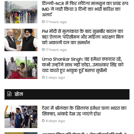
दिल्ली-NCR में फिर लौटेगा मानसून का प्रचंड रूप:
IMD ने जारी किया 3 दिनों का भारी बारिश का
अलर्ट
17 hours ago
PM मोदी से मुलाकात के बाद सुखबीर बादल का
बड़ा ऐलान: परिसीमन और महिला आरक्षण बिल
को अकाली दल का समर्थन
17 hours ago
Uma Shankar Singh: वह हमेशा वफादार रहे,
कभी उन्होंने साथ नहीं छोड़ा…उमाशंकर सिंह को
याद करते हुए भावुक हुईं बसपा सुप्रीमो
3 days ago
खेल
टेस्ट में श्रीलंका के खिलाफ हमेशा चला भारत का
सिक्का, आंकड़े देख उड़ जाएंगे होश
4 days ago