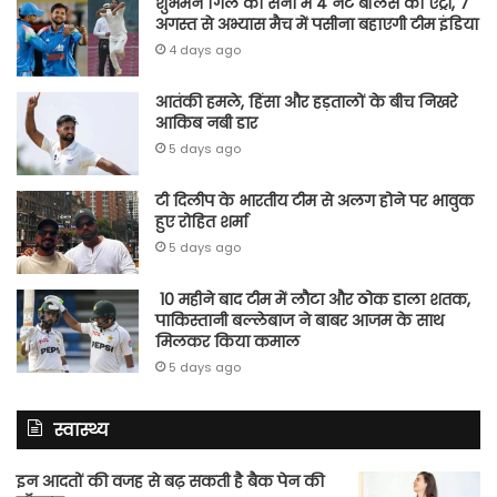
शुभमन गिल की सेना में 4 नेट बॉलर्स की एंट्री, 7
अगस्त से अभ्यास मैच में पसीना बहाएगी टीम इंडिया
4 days ago
आतंकी हमले, हिंसा और हड़तालों के बीच निखरे
आकिब नबी डार
5 days ago
टी दिलीप के भारतीय टीम से अलग होने पर भावुक
हुए रोहित शर्मा
5 days ago
10 महीने बाद टीम में लौटा और ठोक डाला शतक,
पाकिस्तानी बल्लेबाज ने बाबर आजम के साथ
मिलकर किया कमाल
5 days ago
स्वास्थ्य
इन आदतों की वजह से बढ़ सकती है बैक पेन की