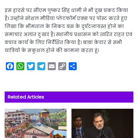
इस हादसे पर सीएम पुष्कर सिंह धामी ने भी दुख प्रकट किया
है। उन्होंने सोशल मीडिया प्लेटफॉर्म एक्स पर पोस्ट करते हुए
लिखा कि भीमताल के निकट बस के दुर्घटनाग्रस्त होने का
समाचार अत्यंत दुःखद है। स्थानीय प्रशासन को त्वरित राहत एवं
बचाव कार्य के लिए निर्देशित किया है। बाबा केदार से सभी
यात्रियों के सकुशल होने की कामना करता हूं।
F
W
T
T
E
C
S
a
h
w
e
m
o
h
c
a
i
l
a
p
a
e
t
t
e
i
y
r
Related Articles
b
s
t
g
l
L
e
o
A
e
r
i
o
p
r
a
n
k
p
m
k