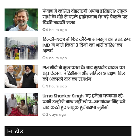
पंजाब में कांग्रेस दोहराएगी अपना इतिहास? राहुल
गांधी के दौरे से पहले हाईकमान के बड़े फैसले पर
टिकी सबकी नजर
9 hours ago
दिल्ली-NCR में फिर लौटेगा मानसून का प्रचंड रूप:
IMD ने जारी किया 3 दिनों का भारी बारिश का
अलर्ट
9 hours ago
PM मोदी से मुलाकात के बाद सुखबीर बादल का
बड़ा ऐलान: परिसीमन और महिला आरक्षण बिल
को अकाली दल का समर्थन
9 hours ago
Uma Shankar Singh: वह हमेशा वफादार रहे,
कभी उन्होंने साथ नहीं छोड़ा…उमाशंकर सिंह को
याद करते हुए भावुक हुईं बसपा सुप्रीमो
2 days ago
खेल