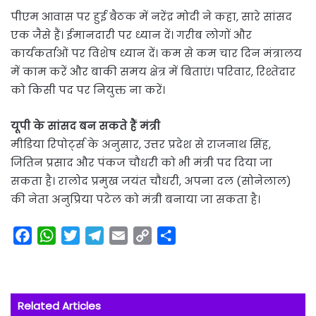
पीएम आवास पर हुई बैठक में नरेंद्र मोदी ने कहा, सारे सांसद
एक जैसे हैं। ईमानदारी पर ध्यान दें। गरीब लोगों और
कार्यकर्ताओं पर विशेष ध्यान दें। कम से कम चार दिन मंत्रालय
में काम करें और बाकी समय क्षेत्र में बिताएं। परिवार, रिश्तेदार
को किसी पद पर नियुक्त ना करें।
यूपी के सांसद बन सकते हैं मंत्री
मीडिया रिपोर्ट्स के अनुसार, उत्तर प्रदेश से राजनाथ सिंह,
जितिन प्रसाद और पंकज चौधरी को भी मंत्री पद दिया जा
सकता है। रालोद प्रमुख जयंत चौधरी, अपना दल (सोनेलाल)
की नेता अनुप्रिया पटेल को मंत्री बनाया जा सकता है।
F
W
T
T
E
C
S
a
h
w
e
m
o
h
c
a
i
l
a
p
a
e
t
t
e
i
y
r
Related Articles
b
s
t
g
l
L
e