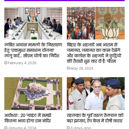
o
A
e
r
i
o
p
r
a
n
k
p
m
k
लंबित आवास मामलों के निस्तारण
बिहार के शहजादे अब आराम से
हेतु ‘एकमुश्त समाधान योजना’
जमानत, जमानत का काम देखेंगे
लागू करें… सीएम योगी का निर्देश
और कांग्रेस के शहजादे ने छुट्टियों
की तैयारी शुरू कर दी है: पीएम
February 4, 2026
May 25, 2024
अयोध्या : 20 प्वाइंट में समझें
तहलका के पूर्व तरुण तेजपाल को
कितना भव्य होगा राम मंदिर
बड़ा झटका, रेप केस में दोषी करार
January 4, 2024
3 days ago